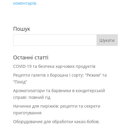
коментарів.
Пошук
Останні статті
COVID-19 та безпека харчових продуктів
Рецепти галетів з борошна І сорту: “Режим” та
“Похід”
Ароматизатори та барвники в кондитерській
справі: повний гід
Начинки для пиріжків: рецепти та секрети
приготування
Оборудование для обработки какао-бобов.