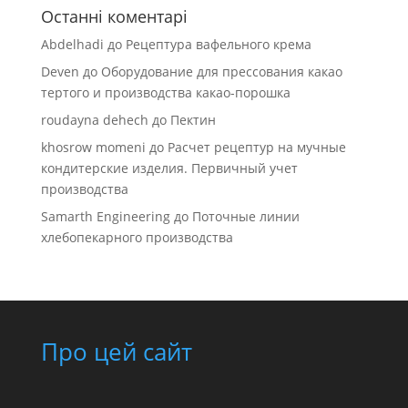
Останні коментарі
Abdelhadi
до
Рецептура вафельного крема
Deven
до
Оборудование для прессования какао
тертого и производства какао-порошка
roudayna dehech
до
Пектин
khosrow momeni
до
Расчет рецептур на мучные
кондитерские изделия. Первичный учет
производства
Samarth Engineering
до
Поточные линии
хлебопекарного производства
Про цей сайт