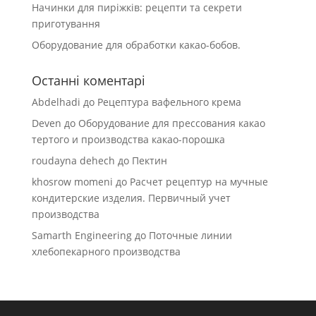
Начинки для пиріжків: рецепти та секрети
приготування
Оборудование для обработки какао-бобов.
Останні коментарі
Abdelhadi
до
Рецептура вафельного крема
Deven
до
Оборудование для прессования какао
тертого и производства какао-порошка
roudayna dehech
до
Пектин
khosrow momeni
до
Расчет рецептур на мучные
кондитерские изделия. Первичный учет
производства
Samarth Engineering
до
Поточные линии
хлебопекарного производства