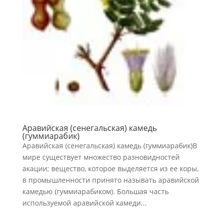
Аравийская (сенегальская) камедь
(гуммиарабик)
Аравийская (сенегальская) камедь (гуммиарабик)В
мире существует множество разновидностей
акации; вещество, которое выде­ляется из ее коры,
в промышленности принято называть аравийской
камедью (гум­миарабиком). Большая часть
используемой аравийской камеди...