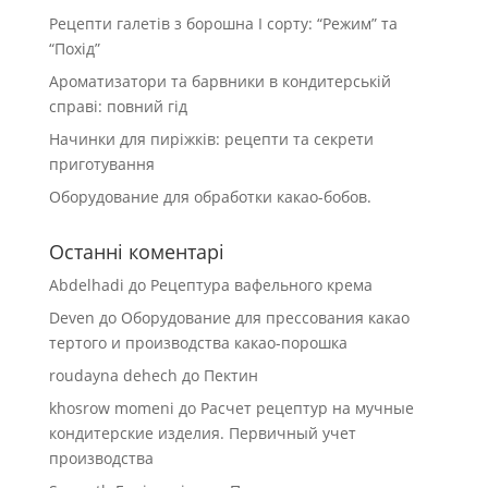
Рецепти галетів з борошна І сорту: “Режим” та
“Похід”
Ароматизатори та барвники в кондитерській
справі: повний гід
Начинки для пиріжків: рецепти та секрети
приготування
Оборудование для обработки какао-бобов.
Останні коментарі
Abdelhadi
до
Рецептура вафельного крема
Deven
до
Оборудование для прессования какао
тертого и производства какао-порошка
roudayna dehech
до
Пектин
khosrow momeni
до
Расчет рецептур на мучные
кондитерские изделия. Первичный учет
производства