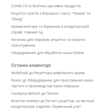
COVID-19 та безпека харчових продуктів
Рецепти галетів з борошна І сорту: “Режим” та
“Похід”
Ароматизатори та барвники в кондитерській
справі: повний гід
Начинки для пиріжків: рецепти та секрети
приготування
Оборудование для обработки какао-бобов.
Останні коментарі
Abdelhadi
до
Рецептура вафельного крема
Deven
до
Оборудование для прессования какао
тертого и производства какао-порошка
roudayna dehech
до
Пектин
khosrow momeni
до
Расчет рецептур на мучные
кондитерские изделия. Первичный учет