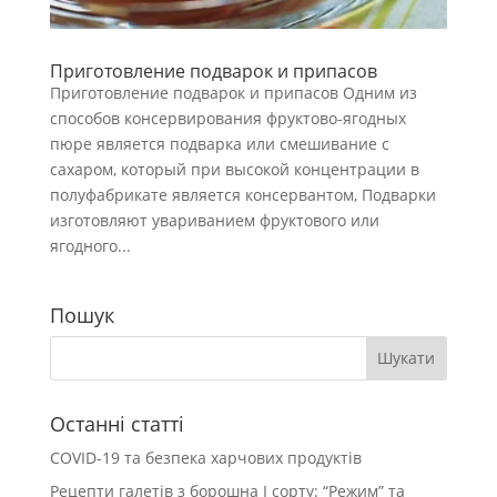
Приготовление подварок и припасов
Приготовление подварок и припасов Одним из
способов консервирования фруктово-ягодных
пюре являет­ся подварка или смешивание с
сахаром, который при высокой концентра­ции в
полуфабрикате является консервантом, Подварки
изготовляют увариванием фруктового или
ягодного...
Пошук
Останні статті
COVID-19 та безпека харчових продуктів
Рецепти галетів з борошна І сорту: “Режим” та