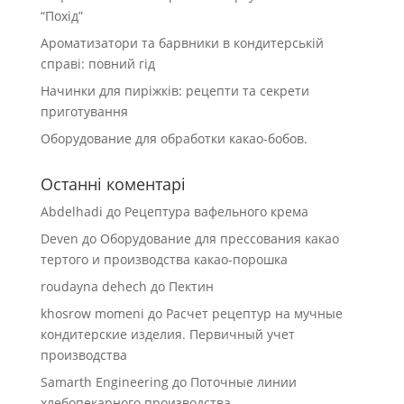
“Похід”
Ароматизатори та барвники в кондитерській
справі: повний гід
Начинки для пиріжків: рецепти та секрети
приготування
Оборудование для обработки какао-бобов.
Останні коментарі
Abdelhadi
до
Рецептура вафельного крема
Deven
до
Оборудование для прессования какао
тертого и производства какао-порошка
roudayna dehech
до
Пектин
khosrow momeni
до
Расчет рецептур на мучные
кондитерские изделия. Первичный учет
производства
Samarth Engineering
до
Поточные линии
хлебопекарного производства