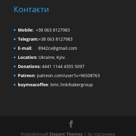
Контакти
Mobile:
+38 063 8127983
Telegram:
+38 063 8127983
E-mail:
8942cv@gmail.com
Location:
Ukraine, Kyiv.
Donations:
4441 1144 4355 5097
Patreon
:
patreon.com/user?u=96508763
buymeacoffee
:
bmc.link/bakergroup
Розроблений
Elegant Themes
| За підтримки