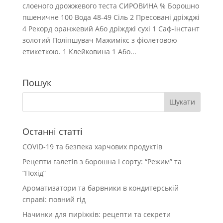
слоеного дрожжевого теста СИРОВИНА % Борошно
пшеничне 100 Вода 48-49 Сіль 2 Пресовані дріжджі
4 Рекорд оранжевий Або дріжджі сухі 1 Саф-інстант
золотий Поліпшувач Мажимікс з фіолетовою
етикеткою. 1 Клейковина 1 Або...
Пошук
Останні статті
COVID-19 та безпека харчових продуктів
Рецепти галетів з борошна І сорту: “Режим” та
“Похід”
Ароматизатори та барвники в кондитерській
справі: повний гід
Начинки для пиріжків: рецепти та секрети