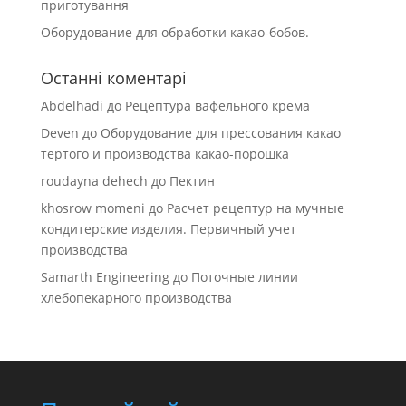
приготування
Оборудование для обработки какао-бобов.
Останні коментарі
Abdelhadi
до
Рецептура вафельного крема
Deven
до
Оборудование для прессования какао
тертого и производства какао-порошка
roudayna dehech
до
Пектин
khosrow momeni
до
Расчет рецептур на мучные
кондитерские изделия. Первичный учет
производства
Samarth Engineering
до
Поточные линии
хлебопекарного производства