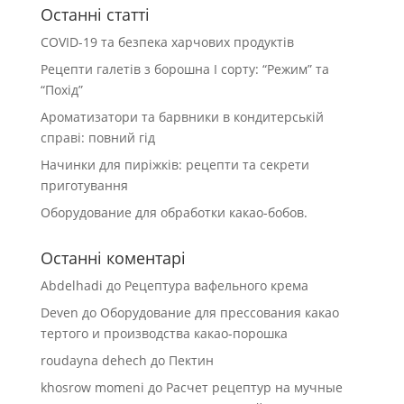
Останні статті
COVID-19 та безпека харчових продуктів
Рецепти галетів з борошна І сорту: “Режим” та
“Похід”
Ароматизатори та барвники в кондитерській
справі: повний гід
Начинки для пиріжків: рецепти та секрети
приготування
Оборудование для обработки какао-бобов.
Останні коментарі
Abdelhadi
до
Рецептура вафельного крема
Deven
до
Оборудование для прессования какао
тертого и производства какао-порошка
roudayna dehech
до
Пектин
khosrow momeni
до
Расчет рецептур на мучные