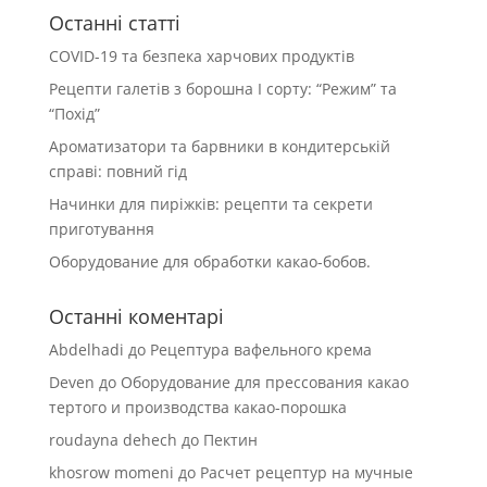
Останні статті
COVID-19 та безпека харчових продуктів
Рецепти галетів з борошна І сорту: “Режим” та
“Похід”
Ароматизатори та барвники в кондитерській
справі: повний гід
Начинки для пиріжків: рецепти та секрети
приготування
Оборудование для обработки какао-бобов.
Останні коментарі
Abdelhadi
до
Рецептура вафельного крема
Deven
до
Оборудование для прессования какао
тертого и производства какао-порошка
roudayna dehech
до
Пектин
khosrow momeni
до
Расчет рецептур на мучные