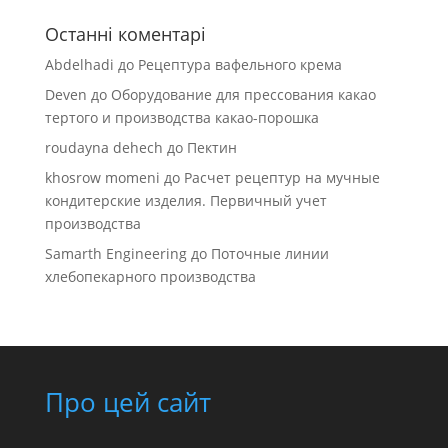
Останні коментарі
Abdelhadi
до
Рецептура вафельного крема
Deven
до
Оборудование для прессования какао
тертого и производства какао-порошка
roudayna dehech
до
Пектин
khosrow momeni
до
Расчет рецептур на мучные
кондитерские изделия. Первичный учет
производства
Samarth Engineering
до
Поточные линии
хлебопекарного производства
Про цей сайт