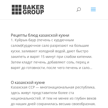
Рецепты блюд казахской кухни
1. Куйрык-баур (печень с курдючным
салом)Курдючное сало разрезают на большие
куски, заливают холодной водой, дают быстро
закипеть и варят 15 минут при слабом кипении.
Затем кладут печень, добавляют соль, перец и
варят до готовности, после чего печень и сало...
О казахской кухне
Казахская ССР — многонациональная республика,
здесь живут представители более ста
национальностей. И тем не менее из глубин веков
до наших дней сохранилась весьма своеобразная,