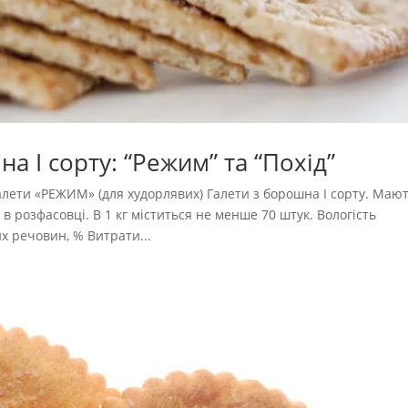
а І сорту: “Режим” та “Похід”
ети «РЕЖИМ» (для худорлявих) Галети з борошна І сорту. Маю
 розфасовці. В 1 кг міститься не менше 70 штук. Вологість
х речовин, % Витрати...