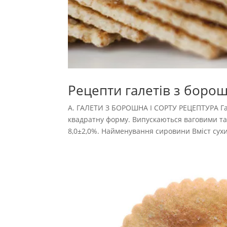
Рецепти галетів з борошн
А. ГАЛЕТИ З БОРОШНА І СОРТУ РЕЦЕПТУРА Гал
квадратну форму. Випускаються ваговими та в
8,0±2,0%. Найменування сировини Вміст сухи