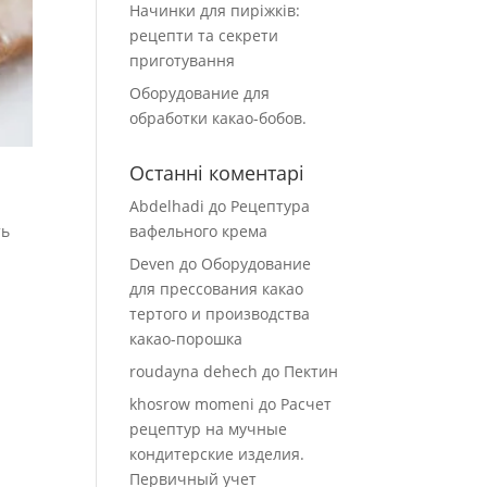
Начинки для пиріжків:
рецепти та секрети
приготування
Оборудование для
обработки какао-бобов.
Останні коментарі
Abdelhadi
до
Рецептура
ть
вафельного крема
Deven
до
Оборудование
для прессования какао
тертого и производства
какао-порошка
roudayna dehech
до
Пектин
khosrow momeni
до
Расчет
рецептур на мучные
кондитерские изделия.
Первичный учет