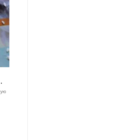
.
ную