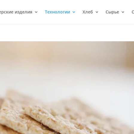
ерcкие изделия
Технологии
Хлеб
Сырье
С