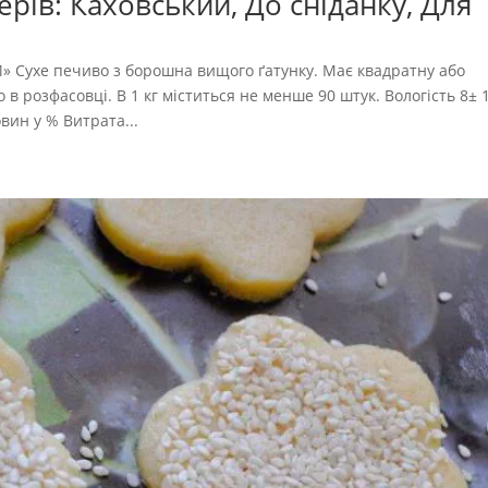
ерів: Каховський, До сніданку, Для
 Сухе печиво з борошна вищого ґатунку. Має квадратну або
в розфасовці. В 1 кг міститься не менше 90 штук. Вологість 8± 1
вин у % Витрата...