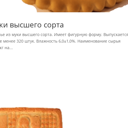
ки высшего сорта
 из муки высшего сорта. Имеет фигурную фор­му. Выпускаетс
не ме­нее 320 штук. Влажность 6,0±1,0%. Наименование сырья
г на...