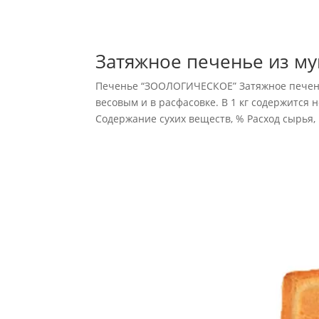
Затяжное печенье из му
Печенье “ЗООЛОГИЧЕСКОЕ” Затяжное печенье
весовым и в расфасовке. В 1 кг содержится 
Содержание су­хих веществ, % Расход сырья, к