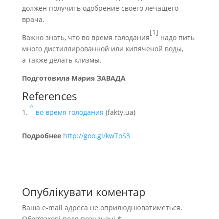
должен получить одобрение своего лечащего
врача.
[1]
Важно знать, что
во время голодания
надо пить
много дистиллированной или кипяченой воды,
а также делать клизмы.
Подготовила Мария ЗАВАДА
References
^
во время голодания
(fakty.ua)
Подробнее
http://goo.gl/kwToS3
Опублікувати коментар
Ваша e-mail адреса не оприлюднюватиметься.
Обов’язкові поля позначені
*