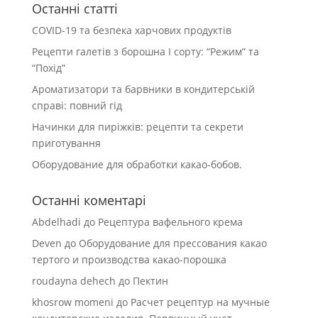
Останні статті
COVID-19 та безпека харчових продуктів
Рецепти галетів з борошна І сорту: “Режим” та
“Похід”
Ароматизатори та барвники в кондитерській
справі: повний гід
Начинки для пиріжків: рецепти та секрети
приготування
Оборудование для обработки какао-бобов.
Останні коментарі
Abdelhadi
до
Рецептура вафельного крема
Deven
до
Оборудование для прессования какао
тертого и производства какао-порошка
roudayna dehech
до
Пектин
khosrow momeni
до
Расчет рецептур на мучные