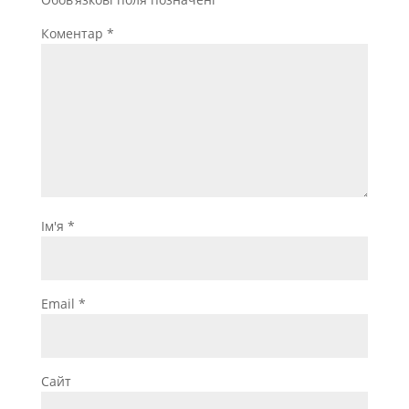
Коментар
*
Ім'я
*
Email
*
Сайт