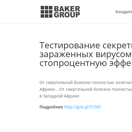
Кондит
Тестирование секрет
зараженных вирусом 
стопроцентную эффек
От смертельной болезни полностью излечи
Африке…
От смертельной болезни полность
в Западной Африке
Подробнее
http://goo.gl/TrDifI