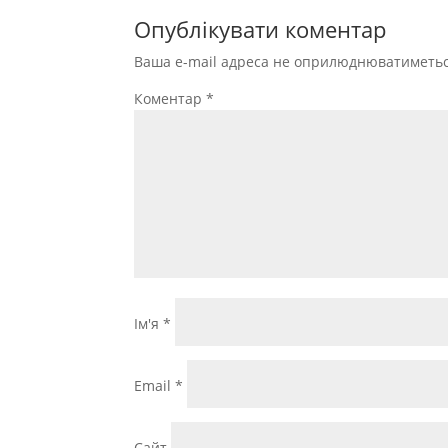
Опублікувати коментар
Ваша e-mail адреса не оприлюднюватиметьс
Коментар
*
Ім'я
*
Email
*
Сайт