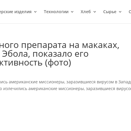
ерcкие изделия
Технологии
Хлеб
Сырье
С
ного препарата на макаках,
Эбола, показало его
тивность (фото)
лись американские миссионеры, заразившиеся вирусом в Запа
ю излечились американские миссионеры, заразившиеся вирус