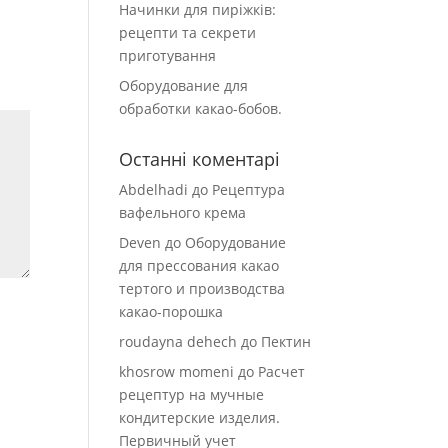
Начинки для пиріжків:
рецепти та секрети
приготування
Оборудование для
обработки какао-бобов.
Останні коментарі
Abdelhadi
до
Рецептура
вафельного крема
Deven
до
Оборудование
для прессования какао
тертого и производства
какао-порошка
roudayna dehech
до
Пектин
khosrow momeni
до
Расчет
рецептур на мучные
кондитерские изделия.
Первичный учет