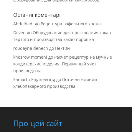
Останні коментарі
Abdelhadi
до
Рецептура вафельного крема
Deven
до
Оборудование для прессования какао
тертого и производства какао-порошка
roudayna dehech
до
Пектин
khosrow momeni
до
Расчет рецептур на мучные
кондитерские изделия. Первичный учет
производства
Samarth Engineering
до
Поточные линии
хлебопекарного производства
Про цей сайт