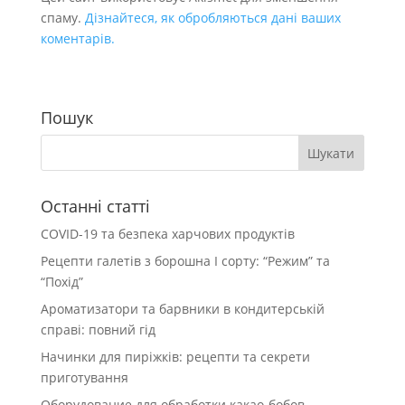
спаму.
Дізнайтеся, як обробляються дані ваших
коментарів.
Пошук
Останні статті
COVID-19 та безпека харчових продуктів
Рецепти галетів з борошна І сорту: “Режим” та
“Похід”
Ароматизатори та барвники в кондитерській
справі: повний гід
Начинки для пиріжків: рецепти та секрети
приготування
Оборудование для обработки какао-бобов.