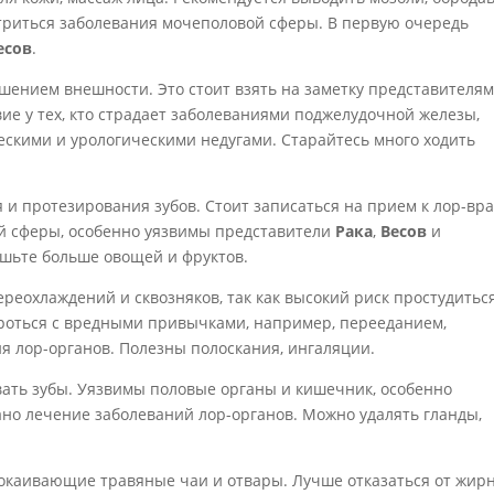
стриться заболевания мочеполовой сферы. В первую очередь
есов
.
шением внешности. Это стоит взять на заметку представителя
ие у тех, кто страдает заболеваниями поджелудочной железы,
скими и урологическими недугами. Старайтесь много ходить
и протезирования зубов. Стоит записаться на прием к лор-вра
й сферы, особенно уязвимы представители
Рака
,
Весов
и
ешьте больше овощей и фруктов.
реохлаждений и сквозняков, так как высокий риск простудиться
ороться с вредными привычками, например, перееданием,
я лор-органов. Полезны полоскания, ингаляции.
вать зубы. Уязвимы половые органы и кишечник, особенно
ано лечение заболеваний лор-органов. Можно удалять гланды,
окаивающие травяные чаи и отвары. Лучше отказаться от жир