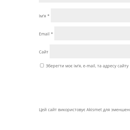
Ім'я
*
Email
*
Сайт
Зберегти моє ім'я, e-mail, та адресу сайт
Цей сайт використовує Akismet для зменшен