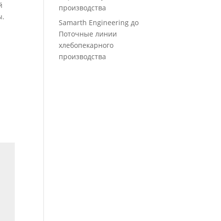
й
производства
ы.
Samarth Engineering
до
Поточные линии
хлебопекарного
производства