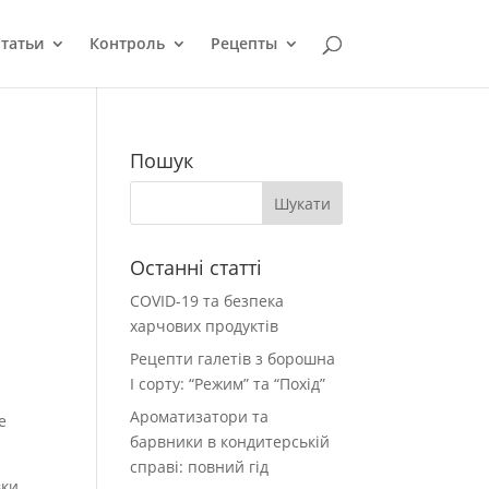
татьи
Контроль
Рецепты
Пошук
Останні статті
я
COVID-19 та безпека
харчових продуктів
Рецепти галетів з борошна
І сорту: “Режим” та “Похід”
Ароматизатори та
е
барвники в кондитерській
справі: повний гід
ки.