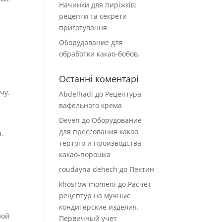
Начинки для пиріжків:
рецепти та секрети
приготування
м
Оборудование для
обработки какао-бобов.
Останні коментарі
чу.
Abdelhadi
до
Рецептура
вафельного крема
Deven
до
Оборудование
для прессования какао
.
тертого и производства
какао-порошка
roudayna dehech
до
Пектин
khosrow momeni
до
Расчет
рецептур на мучные
кондитерские изделия.
ной
Первичный учет