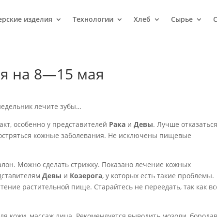
ерcкие изделия
Технологии
Хлеб
Сырье
С
ия на 8—15 мая
онедельник лечите зубы…
кт, особенно у представителей
Рака
и
Девы
. Лучше отказатьс
обостряться кожные заболевания. Не исключены пищевые
салон. Можно сделать стрижку. Показано лечение кожных
едставителям
Девы
и
Козерога
, у которых есть такие проблемы.
тение растительной пище. Старайтесь не переедать, так как вс
 кожи, массаж лица. Рекомендуется выводить мозоли, бородав