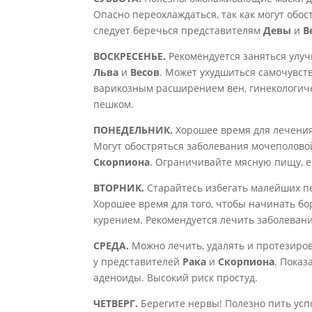
Опасно переохлаждаться, так как могут обо
следует беречься представителям
Девы
и
В
ВОСКРЕСЕНЬЕ.
Рекомендуется заняться улуч
Льва
и
Весов
. Может ухудшиться самочувств
варикозным расширением вен, гинекологиче
пешком.
ПОНЕДЕЛЬНИК.
Хорошее время для лечения 
Могут обостряться заболевания мочеполово
Скорпиона
. Ограничивайте мясную пищу, 
ВТОРНИК.
Старайтесь избегать малейших пе
Хорошее время для того, чтобы начинать б
курением. Рекомендуется лечить заболевани
СРЕДА.
Можно лечить, удалять и протезиро
у представителей
Рака
и
Скорпиона
. Показ
аденоиды. Высокий риск простуд.
ЧЕТВЕРГ.
Берегите нервы! Полезно пить усп