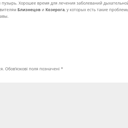
 пузырь. Хорошее время для лечения заболеваний дыхательно
тавителям
Близнецов
и
Козерога
, у которых есть такие проблем
авы.
я.
Обов’язкові поля позначені
*