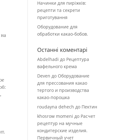
Начинки для пиріжків:
рецепти та секрети
приготування
Оборудование для
обработки какао-бобов.
 на
Останні коментарі
Abdelhadi
до
Рецептура
вафельного крема
Deven
до
Оборудование
ое
для прессования какао
об:
тертого и производства
,
какао-порошка
roudayna dehech
до
Пектин
khosrow momeni
до
Расчет
рецептур на мучные
кондитерские изделия.
ит.
Первичный учет