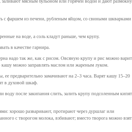
 заливают мясным бульоном или горячей водой и дают размокну
ь с фаршем из печени, рубленым яйцом, со свиными шкварками
енные на воде, а соль кладут раньше, чем крупу.
вать в качестве гарнира.
ерна надо так же, как с рисом. Овсяную крупу и рис можно вари
ую кашу можно заправлять маслом или жареным луком.
, ее предварительно замачивают на 2–3 часа. Варят кашу 15–20
вят в духовой шкаф.
сли воду после закипания слить, залить крупу подсоленным кипя
ями: хорошо разваривают, протирают через дуршлаг или
анного с творогом молока, взбивают; вместо творога можно взят