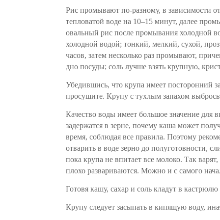
Рис промывают по-разному, в зависимости от
тепловатой воде на 10–15 минут, далее промы
овальный рис после промывания холодной во
холодной водой; тонкий, мелкий, сухой, про
часов, затем несколько раз промывают, приче
дно посуды; соль лучше взять крупную, крис
Убедившись, что крупа имеет посторонний за
просушите. Крупу с тухлым запахом выбрось
Качество воды имеет большое значение для 
задержатся в зерне, почему каша может полу
время, соблюдая все правила. Поэтому реком
отварить в воде зерно до полуготовности, сл
пока крупа не впитает все молоко. Так варят,
плохо развариваются. Можно и с самого нача
Готовя кашу, сахар и соль кладут в кастрюлю
Крупу следует засыпать в кипящую воду, ина