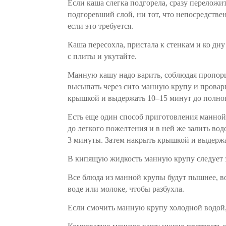
Если каша слегка подгорела, сразу переложит
подгоревший слой, ни тот, что непосредстве
если это требуется.
Каша пересохла, пристала к стенкам и ко дн
с плиты и укутайте.
Манную кашу надо варить, соблюдая пропорци
высыпать через сито манную крупу и провар
крышкой и выдержать 10–15 минут до полног
Есть еще один способ приготовления манной
до легкого пожелтения и в ней же залить во
3 минуты. Затем накрыть крышкой и выдержа
В кипящую жидкость манную крупу следует
Все блюда из манной крупы будут пышнее, во
воде или молоке, чтобы разбухла.
Если смочить манную крупу холодной водой, а