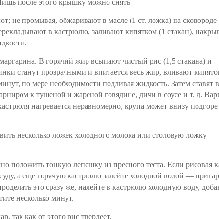
Лишь после этого крышку можно снять.
ют; не промывая, обжаривают в масле (1 ст. ложка) на сковороде
перекладывают в кастрюлю, заливают кипятком (1 стакан), накры
идкости.
 маргарина. В горячий жир всыпают чистый рис (1,5 стакана) и
инки станут прозрачными и впитается весь жир, вливают кипято
 минут, по мере необходимости подливая жидкость. Затем ставят 
арниром к тушеной и жареной говядине, дичи в соусе и т. д. Вар
 кастрюля нагревается неравномерно, крупа может внизу подгорет
авить несколько ложек холодного молока или столовую ложку
жно положить тонкую лепешку из пресного теста. Если рисовая 
осуду, а еще горячую кастрюлю залейте холодной водой — прига
 проделать это сразу же, налейте в кастрюлю холодную воду, доба
тите несколько минут.
р, так как от этого рис твердеет.