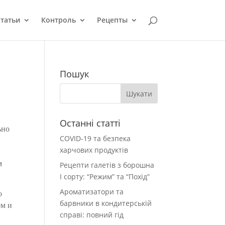
татьи
Контроль
Рецепты
Пошук
Останні статті
ьно
COVID-19 та безпека
харчових продуктів
м
Рецепти галетів з борошна
І сорту: “Режим” та “Похід”
Ароматизатори та
о
барвники в кондитерській
ом и
справі: повний гід