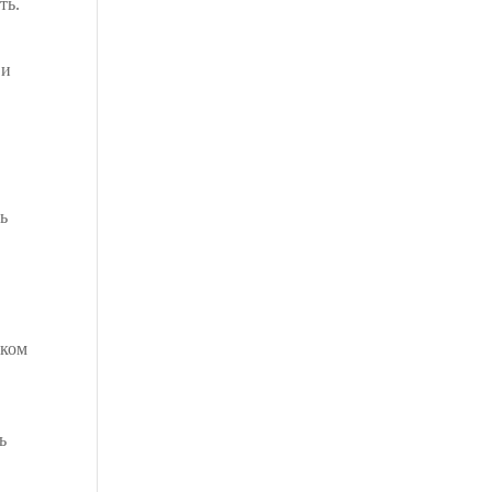
ть.
 и
ть
тком
ь