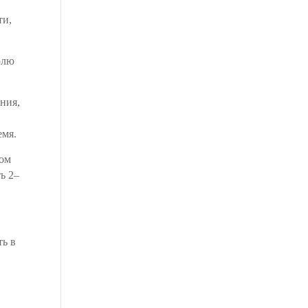
ти,
юлю
ния,
емя.
лом
ь 2–
ть в