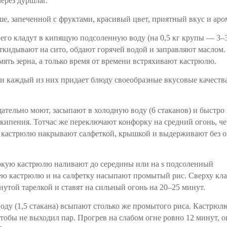
ерез дуршлаг.
е, запеченной с фруктами, красивый цвет, приятный вкус и аро
его кладут в кипящую подсоленную воду (на 0,5 кг крупы — 3–3
 откидывают на сито, обдают горячей водой и заправляют маслом.
мять зерна, а только время от времени встряхивают кастрюлю.
и каждый из них придает блюду своеобразные вкусовые качества
щательно моют, засыпают в холодную воду (6 стаканов) и быстро
кипения. Тотчас же переключают конфорку на средний огонь, че
т кастрюлю накрывают салфеткой, крышкой и выдерживают без о
окую кастрюлю наливают до середины или на ѕ подсоленный
ею кастрюлю и на салфетку насыпают промытый рис. Сверху кл
утой тарелкой и ставят на сильный огонь на 20–25 минут.
ду (1,5 стакана) всыпают столько же промытого риса. Кастрюл
тобы не выходил пар. Прогрев на слабом огне ровно 12 минут, о