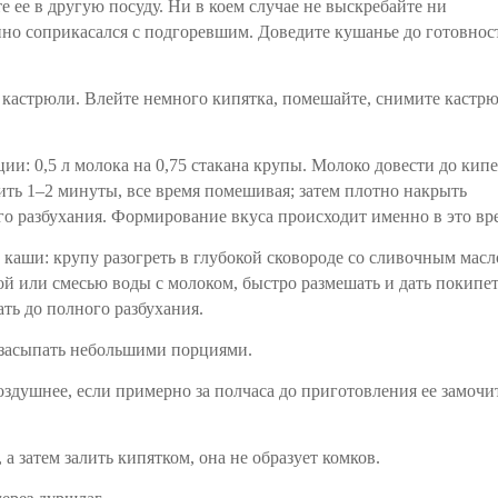
е ее в другую посуду. Ни в коем случае не выскребайте ни
нно соприкасался с подгоревшим. Доведите кушанье до готовнос
у кастрюли. Влейте немного кипятка, помешайте, снимите кастр
и: 0,5 л молока на 0,75 стакана крупы. Молоко довести до кипе
ить 1–2 минуты, все время помешивая; затем плотно накрыть
о разбухания. Формирование вкуса происходит именно в это вр
 каши: крупу разогреть в глубокой сковороде со сливочным мас
дой или смесью воды с молоком, быстро размешать и дать покипет
ть до полного разбухания.
 засыпать небольшими порциями.
здушнее, если примерно за полчаса до приготовления ее замочи
 затем залить кипятком, она не образует комков.