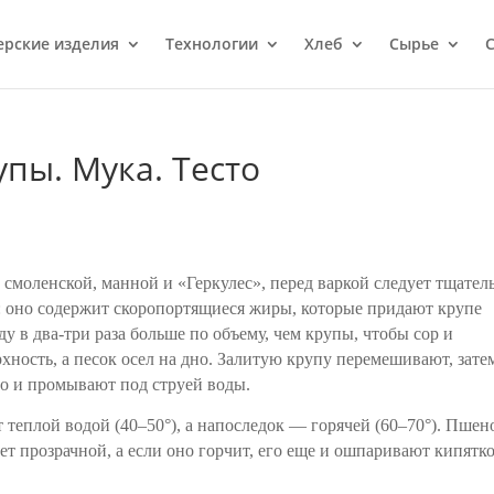
ерcкие изделия
Технологии
Хлеб
Сырье
С
упы. Мука. Тесто
 смоленской, манной и «Геркулес», перед варкой следует тщател
: оно содержит скоропортящиеся жиры, которые придают крупе
у в два-три раза больше по объему, чем крупы, чтобы сор и
хность, а песок осел на дно. Залитую крупу перемешивают, зате
то и промывают под струей воды.
теплой водой (40–50°), а напоследок — горячей (60–70°). Пшен
ет прозрачной, а если оно горчит, его еще и ошпаривают кипятк