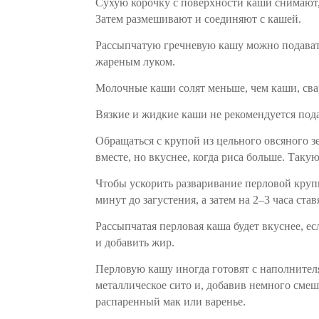
Сухую корочку с поверхности каши снимают,
Затем размешивают и соединяют с кашей.
Рассыпчатую гречневую кашу можно подават
жареным луком.
Молочные каши солят меньше, чем каши, свар
Вязкие и жидкие каши не рекомендуется пода
Обращаться с крупой из цельного овсяного з
вместе, но вкуснее, когда риса больше. Так
Чтобы ускорить разваривание перловой крупы
минут до загустения, а затем на 2–3 часа ста
Рассыпчатая перловая каша будет вкуснее, е
и добавить жир.
Перловую кашу иногда готовят с наполнител
металлическое сито и, добавив немного смеш
распаренный мак или варенье.