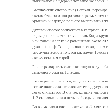
выключают и выдерживают такое же время. 
Вьетнамский способ: рис (1 стакан) перебира
светло-бежевого или розового цвета. Затем 
крышкой и варят до полного выпаривания ж
Духовой способ: распускают в кастрюле 50 г
поджаривают, слегка помешивая. Когда круп
или бульон и варят, не размешивая, около 20
духовой шкаф. Такой рис является хорошим г
рис лучше всего в толстой кастрюле. Тонкая
сверху остаться сырой.
Рис не разварится, если в кипящую воду доб
лимонного сока на 1 л воды.
Чтобы рис не пригорел, на дно кастрюли мо
все же подгорела, переложите ее в другую п
легко отчистится. В случае, когда не удалось
1–2 столовые ложки питьевой соды и покипя
Во время варки риса не следует добавлять саха