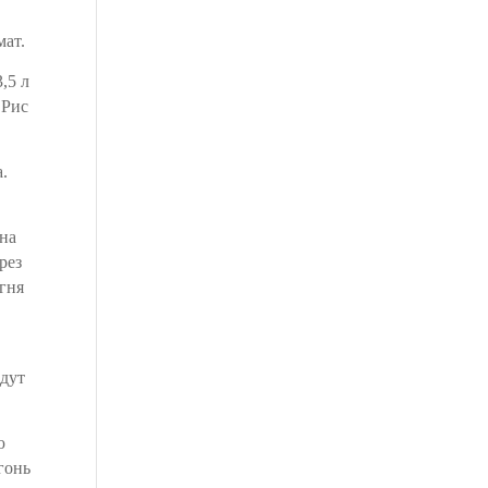
мат.
,5 л
 Рис
.
 на
рез
гня
адут
ю
гонь