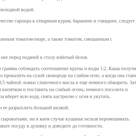
холодной водой.
естве гарнира к отварным курам, баранине и говядине, следует
ванным томатом-пюре, а также томатом, смешанным с
 нее перед подачей к столу взбитый белок.
до грамма соблюдать соотношение крупы и воды 1:2. Каша получ
 прокалить на сухой сковороде на слабом огне, а когда она стан
 0,5 чайной ложки сливочного масла и еще немного обжарить. За
 кипятком и поставить на слабый огонь; немного посолить и
а вберет всю воду, снять кастрюлю с огня и укутать.
ли ее разрыхлить большой вилкой.
 сыроватыми, ни в коем случае кушанье нельзя перемешивать.
вьте посуду в духовку и доведите до готовности.