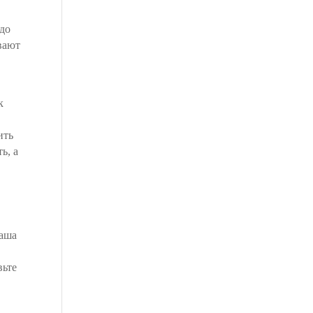
 до
вают
к
в
ить
ь, а
каша
р
вьте