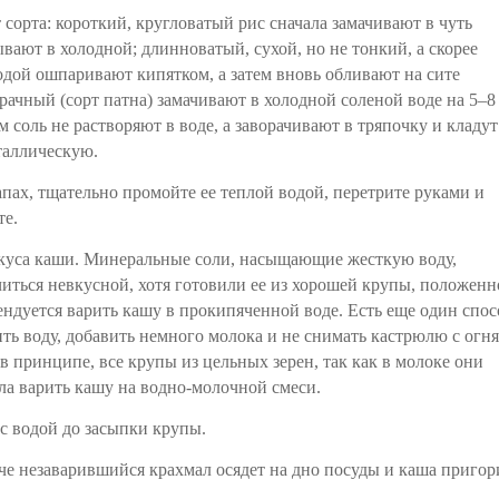
 сорта: короткий, кругловатый рис сначала замачивают в чуть
вают в холодной; длинноватый, сухой, но не тонкий, а скорее
дой ошпаривают кипятком, а затем вновь обливают на сите
зрачный (сорт патна) замачивают в холодной соленой воде на 5–8
м соль не растворяют в воде, а заворачивают в тряпочку и кладут
таллическую.
пах, тщательно промойте ее теплой водой, перетрите руками и
те.
вкуса каши. Минеральные соли, насыщающие жесткую воду,
читься невкусной, хотя готовили ее из хорошей крупы, положенн
ендуется варить кашу в прокипяченной воде. Есть еще один спос
ить воду, добавить немного молока и не снимать кастрюлю с огня
 в принципе, все крупы из цельных зерен, так как в молоке они
ла варить кашу на водно-молочной смеси.
 с водой до засыпки крупы.
че незаварившийся крахмал осядет на дно посуды и каша пригор