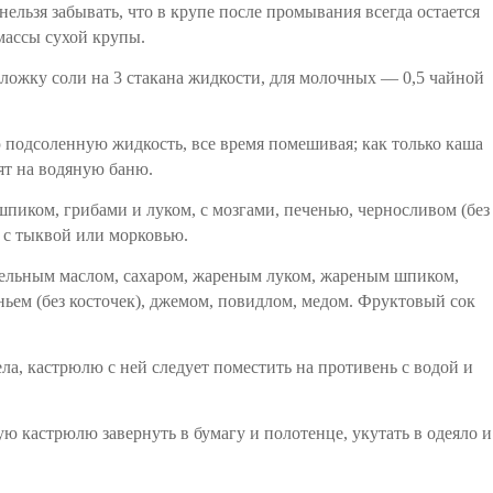
ельзя забывать, что в крупе после промывания всегда остается
массы сухой крупы.
 ложку соли на 3 стакана жидкости, для молочных — 0,5 чайной
подсоленную жидкость, все время помешивая; как только каша
ят на водяную баню.
пиком, грибами и луком, с мозгами, печенью, черносливом (без
 с тыквой или морковью.
ельным маслом, сахаром, жареным луком, жареным шпиком,
ьем (без косточек), джемом, повидлом, медом. Фруктовый сок
ела, кастрюлю с ней следует поместить на противень с водой и
ю кастрюлю завернуть в бумагу и полотенце, укутать в одеяло и