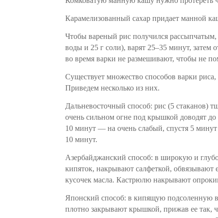
Комковатую манную кашу нужно протереть ч
Карамелизованный сахар придает манной каш
Чтобы вареный рис получился рассыпчатым, 
воды и 25 г соли), варят 25–35 минут, затем
во время варки не размешивают, чтобы не по
Существует множество способов варки риса, 
Приведем несколько из них.
Дальневосточный способ: рис (5 стаканов) т
очень сильном огне под крышкой доводят до 
10 минут — на очень слабый, спустя 5 мину
10 минут.
Азербайджанский способ: в широкую и глуб
кипяток, накрывают салфеткой, обвязывают 
кусочек масла. Кастрюлю накрывают опрокин
Японский способ: в кипящую подсоленную во
плотно закрывают крышкой, прижав ее так, ч