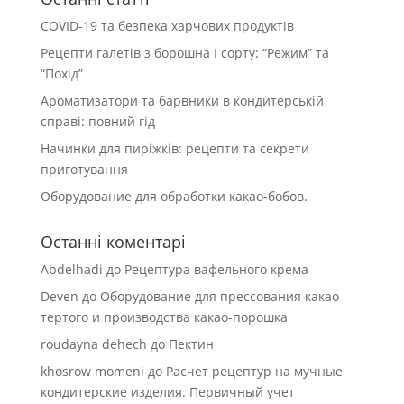
COVID-19 та безпека харчових продуктів
Рецепти галетів з борошна І сорту: “Режим” та
“Похід”
Ароматизатори та барвники в кондитерській
справі: повний гід
Начинки для пиріжків: рецепти та секрети
приготування
Оборудование для обработки какао-бобов.
Останні коментарі
Abdelhadi
до
Рецептура вафельного крема
Deven
до
Оборудование для прессования какао
тертого и производства какао-порошка
roudayna dehech
до
Пектин
khosrow momeni
до
Расчет рецептур на мучные
кондитерские изделия. Первичный учет