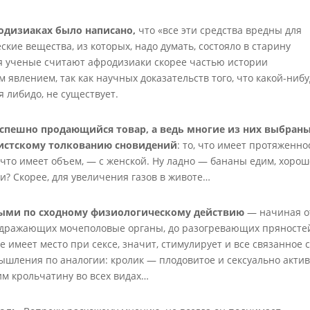
родизиаках было написано,
что «все эти средства вредны для
ские вещества, из которых, надо думать, состояло в старину
я ученые считают афродизиаки скорее частью истории
 явлением, так как научных доказательств того, что какой-ниб
 либидо, не существует.
успешно продающийся товар, а
ведь многие из них выбран
дистскому толкованию сновидений
: то, что имеет протяженно
, что имеет объем, — с женской. Ну ладно — бананы едим, хорош
ди? Скорее, для увеличения газов в животе…
выми по сходному физиологическому действию
— начиная о
здражающих мочеполовые органы, до разогревающих пряносте
е имеет место при сексе, значит, стимулирует и все связанное 
мышления по аналогии: кролик — плодовитое и сексуально акти
им крольчатину во всех видах…