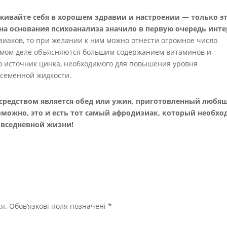
живайте себя в хорошем здравии и настроении — только э
на основания психоанализа значило в первую очередь инте
зиаков, то при желании к ним можно отнести огромное число
самом деле объясняются большим содержанием витаминов и
о источник цинка, необходимого для повышения уровня
 семенной жидкости.
средством является обед или ужин, приготовленный любя
зможно, это и есть тот самый афродизиак, который необх
повседневной жизни!
я.
Обов’язкові поля позначені
*