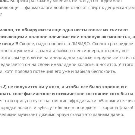
оль.
Вопреки расхожему мнению, не всегда он поднимает
давляюще — фармакологи вообще относят спирт к депрессантам
?
иаков, то обнаружится еще одна нестыковка: их считают
ивающими половое влечение или половую активность», 
 вещи!!!
Скорее, надо говорить о ЛИБИДО. Сколько раз видели
енно потухшими глазами и бойкого пенсионера, которому все
хотя сам чуть ли не на инвалидной коляске передвигается и, т
едвигается он на своей инвалидной коляске, а носится. У этого
, хотя половая потенция его уже и забыла беспокоить.
) не получится ни у кого, а чтобы все было хорошо и с
ивать свое физическое и психическое состояние хотя бы на
тут-то и присутствуют настоящие афродизиаки! «Запомните: чис
порядке волосы и зубы, у тебя все в порядке!» — хороша фраза!
а великий музыкант Джеймc Браун сказал это давным-давно.