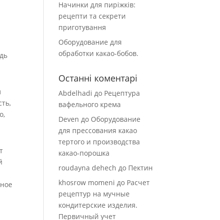
Начинки для пиріжків:
рецепти та секрети
приготування
Оборудование для
обработки какао-бобов.
удь
Останні коментарі
ы
Abdelhadi
до
Рецептура
сть,
вафельного крема
о,
Deven
до
Оборудование
для прессования какао
тертого и производства
т
какао-порошка
й
roudayna dehech
до
Пектин
с
khosrow momeni
до
Расчет
вное
рецептур на мучные
кондитерские изделия.
Первичный учет