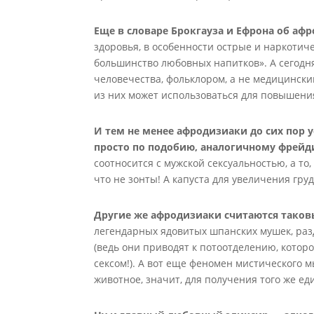
Еще в словаре
Брокгауза и Ефрона об аф
здоровья, в особенности острые и наркотиче
большинство любовных напитков». А сегодн
человечества, фольклором, а не медицинским
из них может использоваться для повышения
И тем не менее афродизиаки до сих пор 
просто по подобию, аналогичному фрей
соотносится с мужской сексуальностью, а то
что не зонты! А капуста для увеличения гру
Другие же афродизиаки считаются тако
легендарных ядовитых шпанских мушек, ра
(ведь они приводят к потоотделению, которо
сексом!). А вот еще феномен мистического 
животное, значит, для получения того же ед