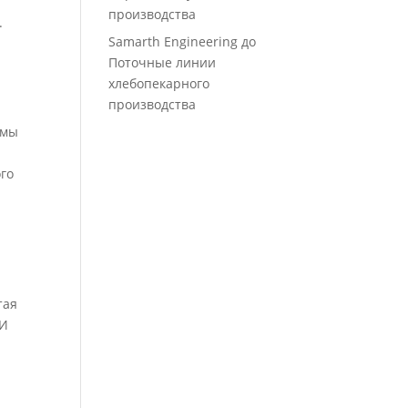
производства
.
Samarth Engineering
до
Поточные линии
хлебопекарного
производства
а
 мы
ого
тая
 И