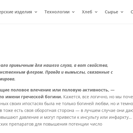
ерcкие изделия
Технологии
Хлеб
Сырье
С
ало привычным для нашего слуха, а вот свойства,
инственным флером. Правда и вымыслы, связанные с
мирова.
щие половое влечение или половую активность, —
по имени греческой богини.
Кажется, все логично, но мы поч
зных своих ипостасях была не только богиней любви, но и темн
 тоже есть своя оборотная сторона — в лучшем случае они да
повышают давление и могут привести к инсульту или инфаркту…
ких препаратов для повышения потенции число