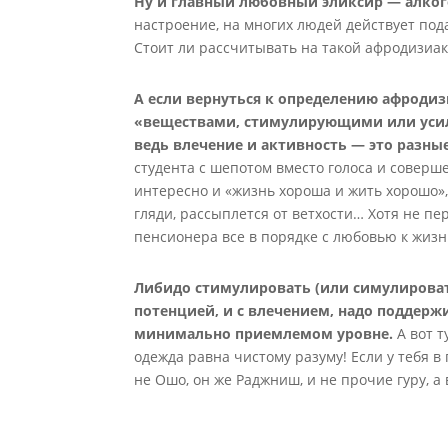
Ну и главный любовный эликсир — алког
настроение, на многих людей действует по
Стоит ли рассчитывать на такой афродизиак
А если вернуться к определению афродиз
«веществами, стимулирующими или усил
ведь влечение и активность — это разные
студента с шепотом вместо голоса и соверш
интересно и «жизнь хороша и жить хорошо», 
гляди, рассыплется от ветхости… Хотя не пер
пенсионера все в порядке с любовью к жизни
Либидо стимулировать (или симулировать!
потенцией, и с влечением, надо поддерж
минимально приемлемом уровне.
А вот 
одежда равна чистому разуму! Если у тебя в 
не Ошо, он же Раджниш, и не прочие гуру, 