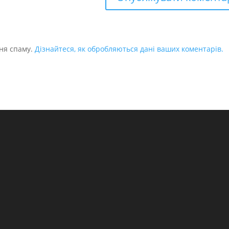
ня спаму.
Дізнайтеся, як обробляються дані ваших коментарів.