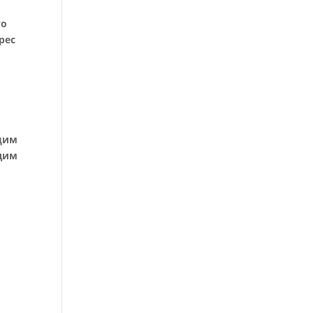
то
рес
щим
одим