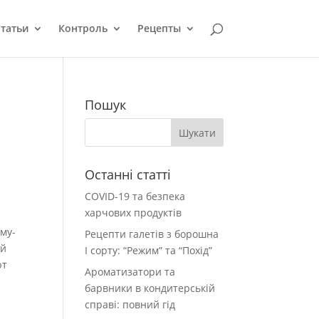
татьи
Контроль
Рецепты
Пошук
Останні статті
COVID-19 та безпека
харчових продуктів
ему-
Рецепти галетів з борошна
ой
І сорту: “Режим” та “Похід”
ют
Ароматизатори та
барвники в кондитерській
справі: повний гід