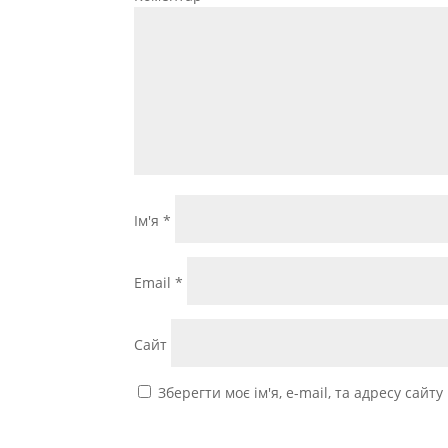
Ім'я
*
Email
*
Сайт
Зберегти моє ім'я, e-mail, та адресу сайт