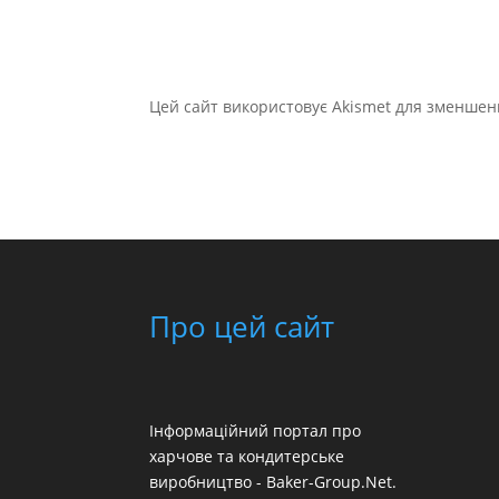
Цей сайт використовує Akismet для зменшен
Про цей сайт
Інформаційний портал про
харчове та кондитерське
виробництво - Baker-Group.Net.