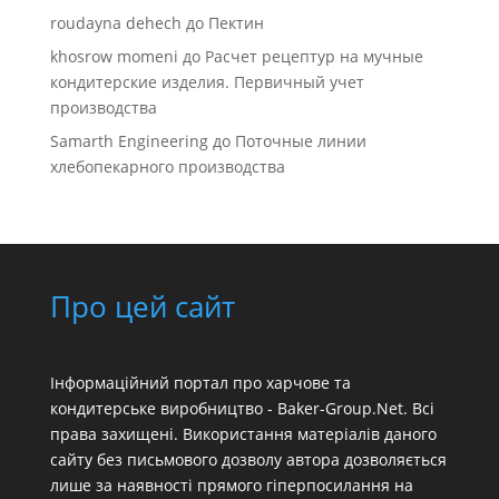
roudayna dehech
до
Пектин
khosrow momeni
до
Расчет рецептур на мучные
кондитерские изделия. Первичный учет
производства
Samarth Engineering
до
Поточные линии
хлебопекарного производства
Про цей сайт
Інформаційний портал про харчове та
кондитерське виробництво - Baker-Group.Net. Всі
права захищені. Використання матеріалів даного
сайту без письмового дозволу автора дозволяється
лише за наявності прямого гіперпосилання на