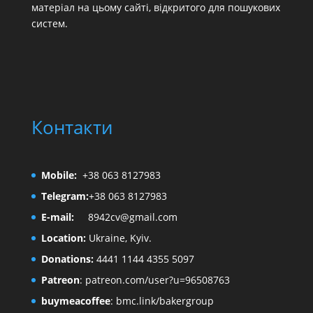
матеріал на цьому сайті, відкритого для пошукових
систем.
Контакти
Mobile:
+38 063 8127983
Telegram:
+38 063 8127983
E-mail:
8942cv@gmail.com
Location:
Ukraine, Kyiv.
Donations:
4441 1144 4355 5097
Patreon
:
patreon.com/user?u=96508763
buymeacoffee
:
bmc.link/bakergroup