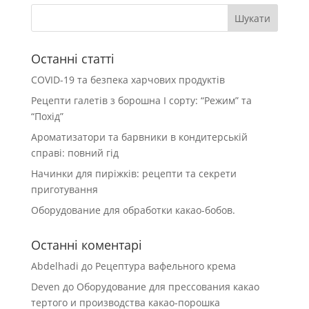
Останні статті
COVID-19 та безпека харчових продуктів
Рецепти галетів з борошна І сорту: “Режим” та
“Похід”
Ароматизатори та барвники в кондитерській
справі: повний гід
Начинки для пиріжків: рецепти та секрети
приготування
Оборудование для обработки какао-бобов.
Останні коментарі
Abdelhadi
до
Рецептура вафельного крема
Deven
до
Оборудование для прессования какао
тертого и производства какао-порошка