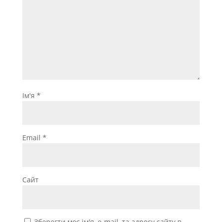
Ім'я
*
Email
*
Сайт
Зберегти моє ім'я, e-mail, та адресу сайту в