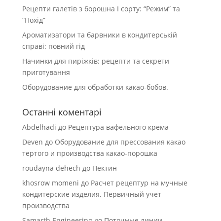
Рецепти галетів з борошна І сорту: “Режим” та
“Похід”
Ароматизатори та барвники в кондитерській
справі: повний гід
Начинки для пиріжків: рецепти та секрети
приготування
Оборудование для обработки какао-бобов.
Останні коментарі
Abdelhadi
до
Рецептура вафельного крема
Deven
до
Оборудование для прессования какао
тертого и производства какао-порошка
roudayna dehech
до
Пектин
khosrow momeni
до
Расчет рецептур на мучные
кондитерские изделия. Первичный учет
производства
Samarth Engineering
до
Поточные линии