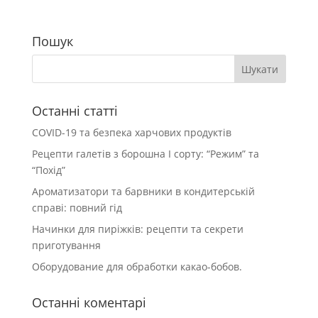
Пошук
Останні статті
COVID-19 та безпека харчових продуктів
Рецепти галетів з борошна І сорту: “Режим” та
“Похід”
Ароматизатори та барвники в кондитерській
справі: повний гід
Начинки для пиріжків: рецепти та секрети
приготування
Оборудование для обработки какао-бобов.
Останні коментарі