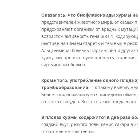
Оказалось, что биофлавоноиды хурмы на 
представителей животного мира, от самых п
предохраняют организм от вредных мутаций,
возрастом активность гена SIRT 1, кодирую
быстрее начинаем стареть и тем выше риск 
Альцгеймера, болезнь Паркинсона и других
хурму, мы препятствуем процессу старения, 
сиртуиновых белков.
Кроме того, употребление одного плода 
тромбообразования
— к такому выводу не
Более того, нормализуется липидный обмен
в стенках сосудов. Все это также продлевает
В плодах хурмы содержится в два раза б
сладкий вкус, резкого повышения сахара в к
что от нее не толстеешь.