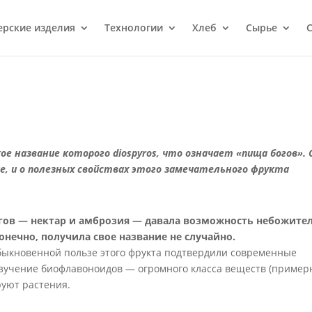
ерcкие изделия
Технологии
Хлеб
Сырье
С
кое название которого
diospyr
о
s
, что означает «пища богов». 
е, и о полезных свойствах этого замечательного фрукта
огов — нектар и амброзия — давала возможность небожите
онечно, получила свое название не случайно.
быкновенной пользе этого фрукта подтвердили современные
изучение биофлавоноидов — огромного класса веществ (пример
руют растения.