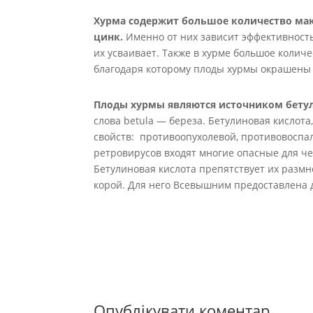
Хурма содержит большое количество макр
цинк.
Именно от них зависит эффективность
их усваивает. Также в хурме большое колич
благодаря которому плоды хурмы окрашены
Плоды хурмы являются источником бету
слова betula — береза. Бетулиновая кислот
свойств: противоопухолевой, противовоспа
ретровирусов входят многие опасные для чел
Бетулиновая кислота препятствует их размн
корой. Для него Всевышним предоставлена д
Опублікувати коментар