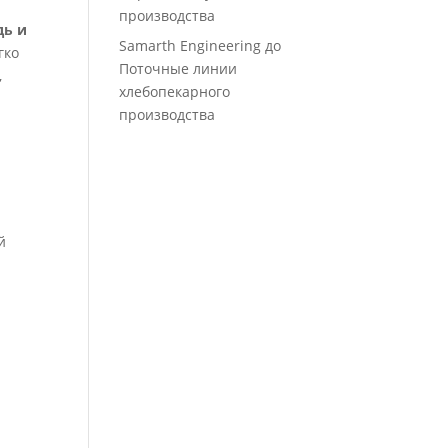
производства
дь и
Samarth Engineering
до
гко
Поточные линии
,
хлебопекарного
производства
о
й