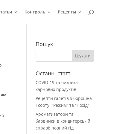
татьи
Контроль
Рецепты
Пошук
О
Останні статті
COVID-19 та безпека
харчових продуктів
лям
Рецепти галетів з борошна
І сорту: “Режим” та “Похід”
Ароматизатори та
но
барвники в кондитерській
справі: повний гід