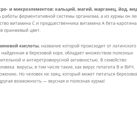
о- и микроэлементов: кальций, магий, марганец, йод, ме
 работы ферментативной системы организма, а из хурмы он ле
ество витамина С и предшественника витамина А бета-каротина
 в оранжевый цвет.
линовой кислоты
, название которой происходит от латинског
а, найденная в березовой коре, обладает множеством полезных
лительной и антиретровирусной активностью. В семейство
овека вирусы, в том числе такие, как вирус гепатита В и ВИЧ.
ожению. Но человек не заяц, который может питаться березово
ругая возможность — вкусная и полезная хурма!