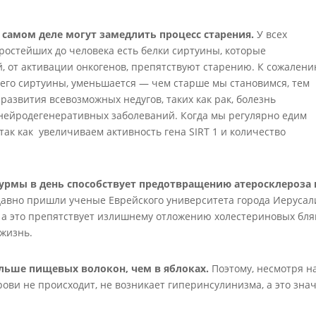
самом деле могут замедлить процесс старения.
У всех
ростейших до человека есть белки сиртуины, которые
 от активации онкогенов, препятствуют старению. К сожалени
щего сиртуины, уменьшается — чем старше мы становимся, тем
развития всевозможных недугов, таких как рак, болезнь
 нейродегенеративных заболеваний. Когда мы регулярно едим
так как увеличиваем активность гена SIRT 1 и количество
хурмы в день способствует предотвращению атеросклероза 
давно пришли ученые Еврейского университета города Иерусал
, а это препятствует излишнему отложению холестериновых бл
 жизнь.
ольше пищевых волокон, чем в яблоках.
Поэтому, несмотря н
рови не происходит, не возникает гиперинсулинизма, а это знач