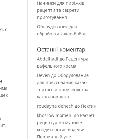
Начинки для пиріжків:
рецепти та секрети
приготування
Оборудование для
ю, с
обработки какао-бобов.
Останні коментарі
Abdelhadi
до
Рецептура
вафельного крема
Deven
до
Оборудование
и
для прессования какао
има.
тертого и производства
яшек
какао-порошка
roudayna dehech
до
Пектин
khosrow momeni
до
Расчет
а
рецептур на мучные
ит,
кондитерские изделия.
Первичный учет