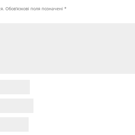
я.
Обов’язкові поля позначені
*