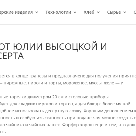
ерcкие изделия
Технологии
Хлеб
Сырье
С
 ОТ ЮЛИИ ВЫСОЦКОЙ И
СЕРТА
ется в конце трапезы и предназначено для получения приятн
— пирожные, пироги и торты, мороженое, муссы, желе — и
тные тарелки диаметром 20 см и столовые приборы
ет для сладких пирогов и тортов, а для блюд с более мягкой
 удобнее использовать десертную ложку. Хорошим дополнением 
нность и особую изысканность при подаче чая можно создать 
о чайника и чайных чашек. Фарфор хорош еще и тем, что дол
ыть.