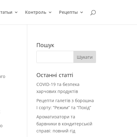
татьи
Контроль
Рецепты
Пошук
Останні статті
ого
COVID-19 та безпека
харчових продуктів
Рецепти галетів з борошна
І сорту: “Режим” та “Похід”
к
Ароматизатори та
с
барвники в кондитерській
го
справі: повний гід