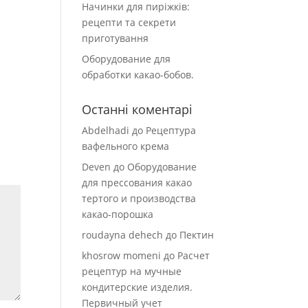
Начинки для пиріжків:
рецепти та секрети
приготування
Оборудование для
обработки какао-бобов.
Останні коментарі
Abdelhadi
до
Рецептура
вафельного крема
Deven
до
Оборудование
для прессования какао
тертого и производства
какао-порошка
roudayna dehech
до
Пектин
khosrow momeni
до
Расчет
рецептур на мучные
кондитерские изделия.
Первичный учет