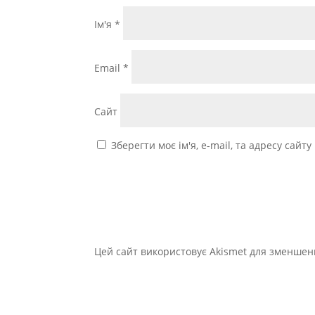
Ім'я
*
Email
*
Сайт
Зберегти моє ім'я, e-mail, та адресу сайт
Цей сайт використовує Akismet для зменшен