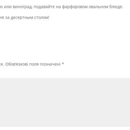
ю или виноград, подавайте на фарфоровом овальном блюде.
я за десертным столом!
я.
Обов’язкові поля позначені
*