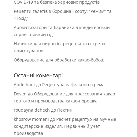
COVID-19 та безпека харчових продуктів
Рецепти галетів з борошна І сорту: “Режим” та
“Похід”
Ароматизатори та барвники в кондитерській
справі: повний гід
Начинки для пиріжків: рецепти та секрети
приготування
Оборудование для обработки какао-бобов.
Останні коментарі
Abdelhadi
до
Рецептура вафельного крема
Deven
до
Оборудование для прессования какао
тертого и производства какао-порошка
roudayna dehech
до
Пектин
khosrow momeni
до
Расчет рецептур на мучные
кондитерские изделия. Первичный учет
производства