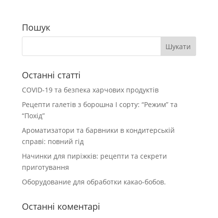
Пошук
Останні статті
COVID-19 та безпека харчових продуктів
Рецепти галетів з борошна І сорту: “Режим” та
“Похід”
Ароматизатори та барвники в кондитерській
справі: повний гід
Начинки для пиріжків: рецепти та секрети
приготування
Оборудование для обработки какао-бобов.
Останні коментарі