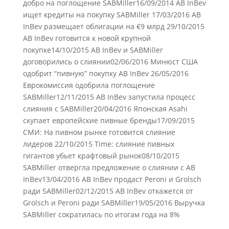
добро на поглощение SABMiller16/09/2014 AB InBev
ищет кредиты на покупку SABMiller 17/03/2016 AB
InBev размещает облигации на €9 млрд 29/10/2015
AB InBev готовится к новой крупной
покупке14/10/2015 AB InBev и SABMiller
договорились о слиянии02/06/2016 Минюст США
одобрит “пивную” покупку AB InBev 26/05/2016
Еврокомиссия одобрила поглощение
SABMiller12/11/2015 AB InBev запустила процесс
слияния с SABMiller20/04/2016 Японская Asahi
скупает европейские пивные бренды17/09/2015
СМИ: На пивном рынке готовится слияние
лидеров 22/10/2015 Time: слияние пивных
гигантов убьет крафтовый рынок08/10/2015
SABMiller отвергла предложение о слиянии с AB
InBev13/04/2016 AB InBev продаст Peroni и Grolsch
ради SABMiller02/12/2015 AB InBev откажется от
Grolsch и Peroni ради SABMiller19/05/2016 Выручка
SABMiller сократилась по итогам года на 8%