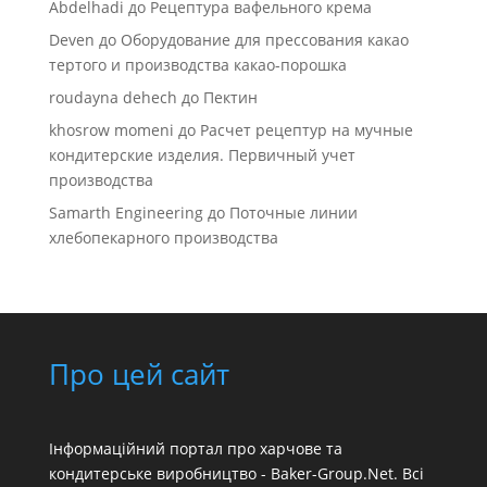
Abdelhadi
до
Рецептура вафельного крема
Deven
до
Оборудование для прессования какао
тертого и производства какао-порошка
roudayna dehech
до
Пектин
khosrow momeni
до
Расчет рецептур на мучные
кондитерские изделия. Первичный учет
производства
Samarth Engineering
до
Поточные линии
хлебопекарного производства
Про цей сайт
Інформаційний портал про харчове та
кондитерське виробництво - Baker-Group.Net. Всі