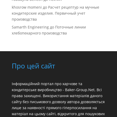
khosrow momeni
до
Расчет рецептур на мучные
кондитерские изделия. Первичный учет
производства
Samarth Engineering
до
Поточные линии
хлебопекарного производства
Про цей сайт
Інформаційний портал про харчове та
кондитерське виробництво - Baker-Group.Net. Всі
права захищені. Використання матеріалів даного
сайту без письмового дозволу автора дозволяється
лише за наявності прямого гіперпосилання на
матеріал на цьому сайті, відкритого для пошукових