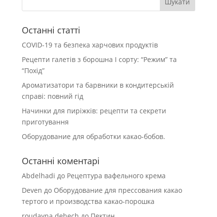
Останні статті
COVID-19 та безпека харчових продуктів
Рецепти галетів з борошна І сорту: “Режим” та
“Похід”
Ароматизатори та барвники в кондитерській
справі: повний гід
Начинки для пиріжків: рецепти та секрети
приготування
Оборудование для обработки какао-бобов.
Останні коментарі
Abdelhadi
до
Рецептура вафельного крема
Deven
до
Оборудование для прессования какао
тертого и производства какао-порошка
roudayna dehech
до
Пектин