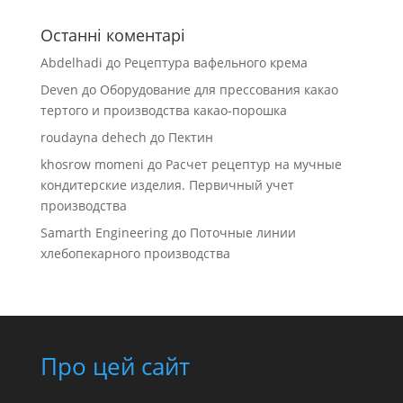
Останні коментарі
Abdelhadi
до
Рецептура вафельного крема
Deven
до
Оборудование для прессования какао
тертого и производства какао-порошка
roudayna dehech
до
Пектин
khosrow momeni
до
Расчет рецептур на мучные
кондитерские изделия. Первичный учет
производства
Samarth Engineering
до
Поточные линии
хлебопекарного производства
Про цей сайт