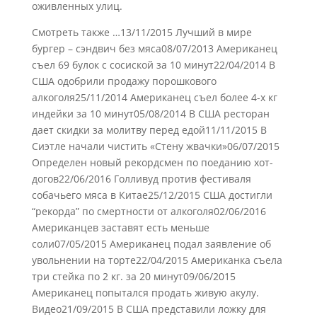
оживленных улиц.
Смотреть также …13/11/2015 Лучший в мире
бургер – сэндвич без мяса08/07/2013 Американец
съел 69 булок с сосиской за 10 минут22/04/2014 В
США одобрили продажу порошкового
алкоголя25/11/2014 Американец съел более 4-х кг
индейки за 10 минут05/08/2014 В США ресторан
дает скидки за молитву перед едой11/11/2015 В
Сиэтле начали чистить «Стену жвачки»06/07/2015
Определен новый рекордсмен по поеданию хот-
догов22/06/2016 Голливуд против фестиваля
собачьего мяса в Китае25/12/2015 США достигли
“рекорда” по смертности от алкоголя02/06/2016
Американцев заставят есть меньше
соли07/05/2015 Американец подал заявление об
увольнении на торте22/04/2015 Американка съела
три стейка по 2 кг. за 20 минут09/06/2015
Американец попытался продать живую акулу.
Видео21/09/2015 В США представили ложку для