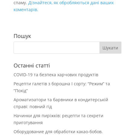
спаму.
Дізнайтеся, як обробляються дані ваших
коментарів.
Пошук
Останні статті
COVID-19 та безпека харчових продуктів
Рецепти галетів з борошна І сорту: “Режим” та
“Похід”
Ароматизатори та барвники в кондитерській
справі: повний гід
Начинки для пиріжків: рецепти та секрети
приготування
Оборудование для обработки какао-бобов.