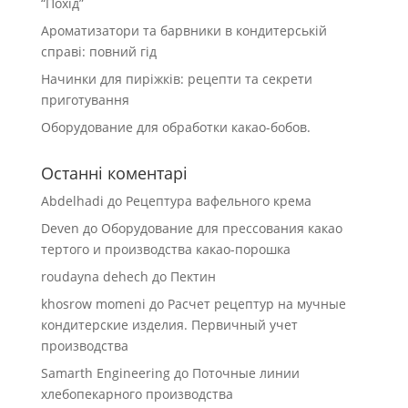
“Похід”
Ароматизатори та барвники в кондитерській
справі: повний гід
Начинки для пиріжків: рецепти та секрети
приготування
Оборудование для обработки какао-бобов.
Останні коментарі
Abdelhadi
до
Рецептура вафельного крема
Deven
до
Оборудование для прессования какао
тертого и производства какао-порошка
roudayna dehech
до
Пектин
khosrow momeni
до
Расчет рецептур на мучные
кондитерские изделия. Первичный учет
производства
Samarth Engineering
до
Поточные линии
хлебопекарного производства