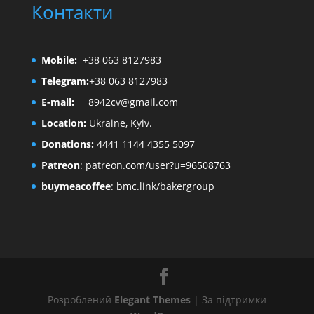
Контакти
Mobile:
+38 063 8127983
Telegram:
+38 063 8127983
E-mail:
8942cv@gmail.com
Location:
Ukraine, Kyiv.
Donations:
4441 1144 4355 5097
Patreon
:
patreon.com/user?u=96508763
buymeacoffee
:
bmc.link/bakergroup
Розроблений
Elegant Themes
| За підтримки