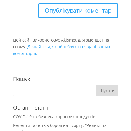
Цей сайт використовує Akismet для зменшення
спаму.
Дізнайтеся, як обробляються дані ваших
коментарів.
Пошук
Останні статті
COVID-19 та безпека харчових продуктів
Рецепти галетів з борошна І сорту: “Режим” та