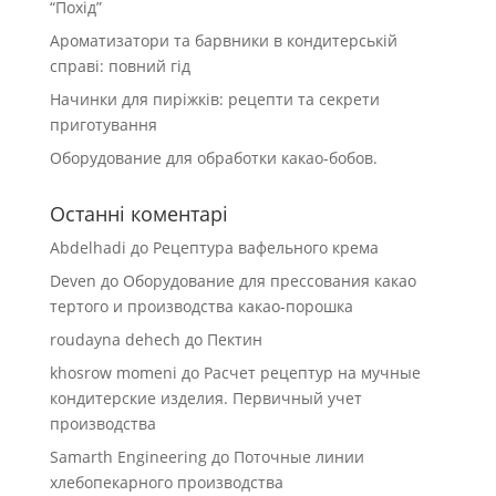
“Похід”
Ароматизатори та барвники в кондитерській
справі: повний гід
Начинки для пиріжків: рецепти та секрети
приготування
Оборудование для обработки какао-бобов.
Останні коментарі
Abdelhadi
до
Рецептура вафельного крема
Deven
до
Оборудование для прессования какао
тертого и производства какао-порошка
roudayna dehech
до
Пектин
khosrow momeni
до
Расчет рецептур на мучные
кондитерские изделия. Первичный учет
производства
Samarth Engineering
до
Поточные линии
хлебопекарного производства