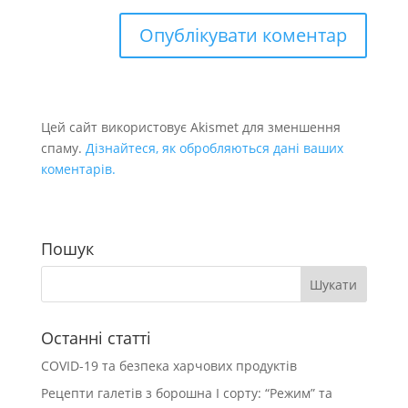
Цей сайт використовує Akismet для зменшення
спаму.
Дізнайтеся, як обробляються дані ваших
коментарів.
Пошук
Останні статті
COVID-19 та безпека харчових продуктів
Рецепти галетів з борошна І сорту: “Режим” та