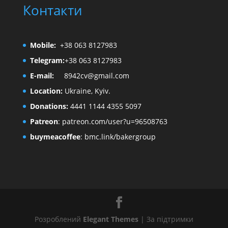
Контакти
Mobile:
+38 063 8127983
Telegram:
+38 063 8127983
E-mail:
8942cv@gmail.com
Location:
Ukraine, Kyiv.
Donations:
4441 1144 4355 5097
Patreon
:
patreon.com/user?u=96508763
buymeacoffee
:
bmc.link/bakergroup
Розроблений
Elegant Themes
| За підтримки