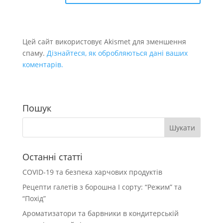
Цей сайт використовує Akismet для зменшення
спаму.
Дізнайтеся, як обробляються дані ваших
коментарів.
Пошук
Останні статті
COVID-19 та безпека харчових продуктів
Рецепти галетів з борошна І сорту: “Режим” та
“Похід”
Ароматизатори та барвники в кондитерській