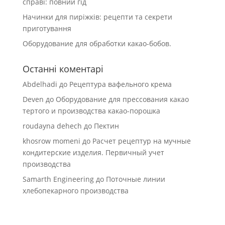
справі: повний гід
Начинки для пиріжків: рецепти та секрети
приготування
Оборудование для обработки какао-бобов.
Останні коментарі
Abdelhadi
до
Рецептура вафельного крема
Deven
до
Оборудование для прессования какао
тертого и производства какао-порошка
roudayna dehech
до
Пектин
khosrow momeni
до
Расчет рецептур на мучные
кондитерские изделия. Первичный учет
производства
Samarth Engineering
до
Поточные линии
хлебопекарного производства