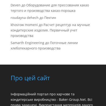
Deven
до
Оборудование для прессования какао
тертого и производства какао-порошка
roudayna dehech
до
Пектин
khosrow momeni
до
Расчет рецептур на мучные
кондитерские изделия. Первичный учет
производства
Samarth Engineering
до
Поточные линии
хлебопекарного производства
Про цей сайт
Інформаційний портал про харчове та
кондитерське виробництво - Baker-Group.Net. Всі
права захищені. Використання матеріалів даного