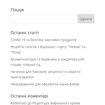
Пошук
Останні статті
COVID-19 та безпека харчових продуктів
Рецепти галетів з борошна І сорту: “Режим” та
“Похід”
Ароматизатори та барвники в кондитерській
справі: повний гід
Начинки для пиріжків: рецепти та секрети
приготування
Оборудование для обработки какао-бобов.
Останні коментарі
Abdelhadi
до
Рецептура вафельного крема