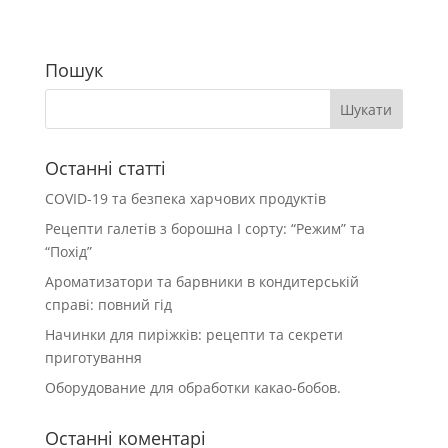
Пошук
Останні статті
COVID-19 та безпека харчових продуктів
Рецепти галетів з борошна І сорту: “Режим” та
“Похід”
Ароматизатори та барвники в кондитерській
справі: повний гід
Начинки для пиріжків: рецепти та секрети
приготування
Оборудование для обработки какао-бобов.
Останні коментарі