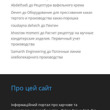
Abdelhadi
до
Рецептура вафельного крема
Deven
до
Оборудование для прессования какао
тертого и производства какао-порошка
roudayna dehech
до
Пектин
khosrow momeni
до
Расчет рецептур на мучные
кондитерские изделия. Первичный учет
производства
Samarth Engineering
до
Поточные линии
хлебопекарного производства
Про цей сайт
Інформаційний портал про харчове та