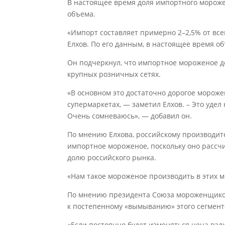
В настоящее время доля импортного морожен
объема.
«Импорт составляет примерно 2–2,5% от все
Елхов. По его данным, в настоящее время об
Он подчеркнул, что импортное мороженое д
крупных розничных сетях.
«В основном это достаточно дорогое мороже
супермаркетах, — заметил Елхов. – Это удел
Очень сомневаюсь», — добавил он.
По мнению Елхова, российскому производит
импортное мороженое, поскольку оно расс
долю российского рынка.
«Нам такое мороженое производить в этих 
По мнению президента Союза мороженщиков
к постепенному «вымыванию» этого сегмента
«Если постоянно будет изменяться цена валю