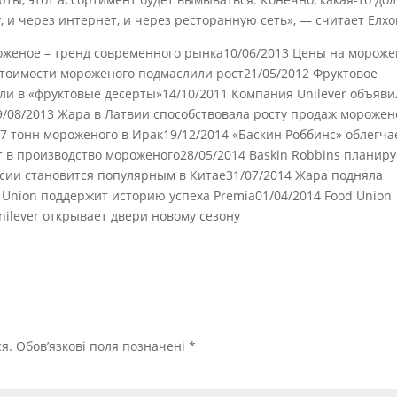
у, и через интернет, и через ресторанную сеть», — считает Елхо
роженое – тренд современного рынка10/06/2013 Цены на морож
Стоимости мороженого подмаслили рост21/05/2012 Фруктовое
ли в «фруктовые десерты»14/10/2011 Компания Unilever объяви
/08/2013 Жара в Латвии способствовала росту продаж морожен
 7 тонн мороженого в Ирак19/12/2014 «Баскин Роббинс» облегча
 в производство мороженого28/05/2014 Baskin Robbins планиру
сии становится популярным в Китае31/07/2014 Жара подняла
Union поддержит историю успеха Premia01/04/2014 Food Union
ilever открывает двери новому сезону
я.
Обов’язкові поля позначені
*