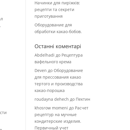
Начинки для пиріжків:
рецепти та секрети
приготування
ал
Оборудование для
.
обработки какао-бобов.
Останні коментарі
Abdelhadi
до
Рецептура
вафельного крема
Deven
до
Оборудование
для прессования какао
тертого и производства
ю
какао-порошка
roudayna dehech
до
Пектин
khosrow momeni
до
Расчет
сти
рецептур на мучные
кондитерские изделия.
Первичный учет
я