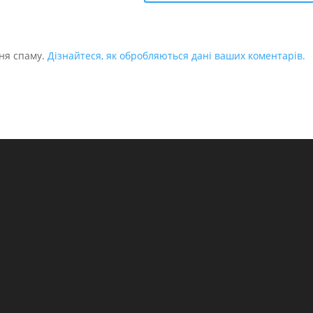
ня спаму.
Дізнайтеся, як обробляються дані ваших коментарів.