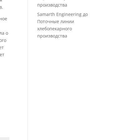
производства
в.
Samarth Engineering
до
еное
Поточные линии
хлебопекарного
ла о
производства
ого
ет
ет