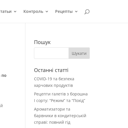
татьи
Контроль
Рецепты
Пошук
Останні статті
 по
COVID-19 та безпека
й
харчових продуктів
Рецепти галетів з борошна
І сорту: “Режим” та “Похід”
ий
Ароматизатори та
барвники в кондитерській
справі: повний гід