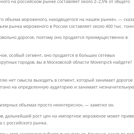
ого на российском рынке составляет около 2–2,5% от общего
го объема мороженого, находящегося на нашем рынке», — сказ
ъем рынка мороженого в России составляет около 400 тыс. тонн
овольно дорогое, поэтому оно продается преимущественно в
ное, особый сегмент, оно продается в больших сетевых
 крупных городов, вы в Московской области Movenpick найдете?
елю нет смысла выходить в сегмент, который занимает дорогое
читано на определенную аудиторию и занимает незначительну
мизерных объемах просто неинтересно», — заметил он.
, дальнейший рост цен на импортное мороженое может приве
 с российского рынка.
ты, этот ассортимент будет вымываться. Конечно, какая-то дол