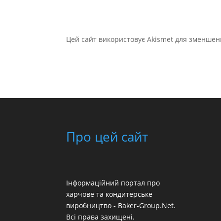
Цей сайт використовує Akismet для зменшен
Про цей сайт
Інформаційний портал про
харчове та кондитерське
виробництво - Baker-Group.Net.
Всі права захищені.