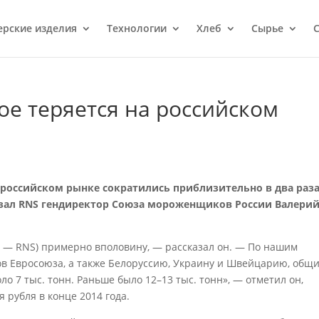
ерcкие изделия
Технологии
Хлеб
Сырье
С
е теряется на российском
российском рынке сократились приблизительно в два раза
азал RNS гендиректор Союза мороженщиков России Валери
. — RNS) примерно вполовину, — рассказал он. — По нашим
ов Евросоюза, а также Белоруссию, Украину и Швейцарию, общ
о 7 тыс. тонн. Раньше было 12–13 тыс. тонн», — отметил он,
я рубля в конце 2014 года.