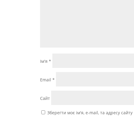
Ім'я
*
Email
*
Сайт
Зберегти моє ім'я, e-mail, та адресу сайт