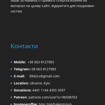
лише за наявності прямого гіперпосилання на
матеріал на цьому сайті, відкритого для пошукових
систем.
Контакти
Mobile:
+38 063 8127983
Telegram:
+38 063 8127983
E-mail:
8942cv@gmail.com
Location:
Ukraine, Kyiv.
Donations:
4441 1144 4355 5097
Patreon
:
patreon.com/user?u=96508763
buymeacoffee
:
bmc.link/bakergroup