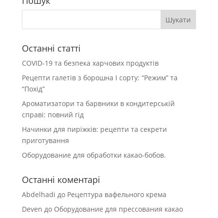
Пошук
Останні статті
COVID-19 та безпека харчових продуктів
Рецепти галетів з борошна І сорту: “Режим” та
“Похід”
Ароматизатори та барвники в кондитерській
справі: повний гід
Начинки для пиріжків: рецепти та секрети
приготування
Оборудование для обработки какао-бобов.
Останні коментарі
Abdelhadi
до
Рецептура вафельного крема
Deven
до
Оборудование для прессования какао