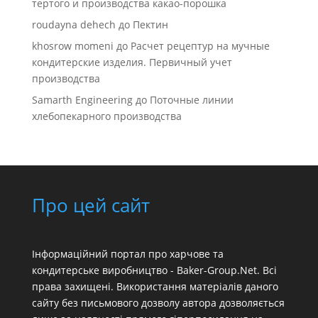
тертого и производства какао-порошка
roudayna dehech
до
Пектин
khosrow momeni
до
Расчет рецептур на мучные
кондитерские изделия. Первичный учет
производства
Samarth Engineering
до
Поточные линии
хлебопекарного производства
Про цей сайт
Інформаційний портал про харчове та
кондитерське виробництво - Baker-Group.Net. Всі
права захищені. Використання матеріалів даного
сайту без письмового дозволу автора дозволяється