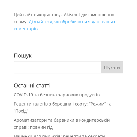
Цей сайт використовує Akismet для зменшення
спаму.
Дізнайтеся, як обробляються дані ваших
коментарів.
Пошук
Останні статті
COVID-19 та безпека харчових продуктів
Рецепти галетів з борошна І сорту: “Режим” та
“Похід”
Ароматизатори та барвники в кондитерській
справі: повний гід
Начинки для пиріжків: рецепти та секрети