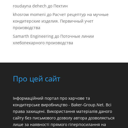
roudayna dehech
до
Пектин
khosrow momeni
до
Расчет рецептур на мучные
кондитерские изделия. Первичный учет
производства
Samarth Engineering
до
Поточные линии
хлебопекарного производства
Про цей сайт
Інформаційний портал про харчове та
кондитерське виробництво - Baker-Group.Net. Всі
права захищені. Використання матеріалів даного
сайту без письмового дозволу автора дозволяється
лише за наявності прямого гіперпосилання на