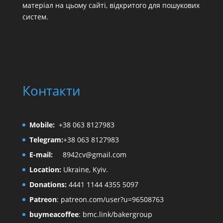
матеріал на цьому сайті, відкритого для пошукових
систем.
Контакти
Mobile:
+38 063 8127983
Telegram:
+38 063 8127983
E-mail:
8942cv@gmail.com
Location:
Ukraine, Kyiv.
Donations:
4441 1144 4355 5097
Patreon
:
patreon.com/user?u=96508763
buymeacoffee
:
bmc.link/bakergroup