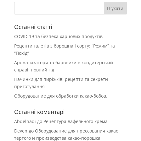
Останні статті
COVID-19 та безпека харчових продуктів
Рецепти галетів з борошна І сорту: “Режим” та
“Похід”
Ароматизатори та барвники в кондитерській
справі: повний гід
Начинки для пиріжків: рецепти та секрети
приготування
Оборудование для обработки какао-бобов.
Останні коментарі
Abdelhadi
до
Рецептура вафельного крема
Deven
до
Оборудование для прессования какао
тертого и производства какао-порошка