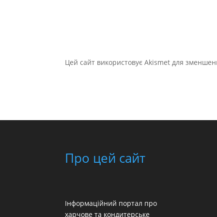
Цей сайт використовує Akismet для зменшен
Про цей сайт
Інформаційний портал про
харчове та кондитерське