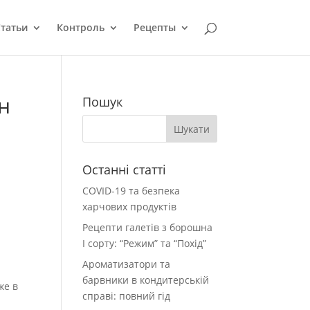
татьи
Контроль
Рецепты
н
Пошук
Останні статті
COVID-19 та безпека
харчових продуктів
Рецепти галетів з борошна
І сорту: “Режим” та “Похід”
Ароматизатори та
барвники в кондитерській
же в
справі: повний гід