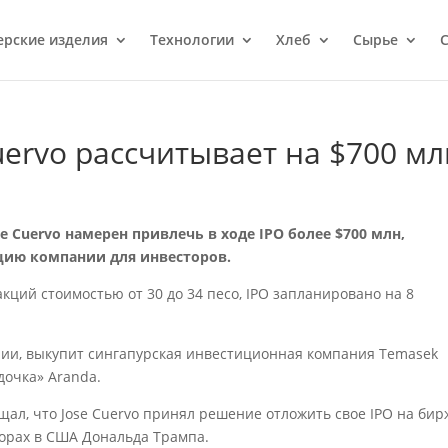
ерcкие изделия
Технологии
Хлеб
Сырье
С
uervo рассчитывает на $700 мл
 Cuervo намерен привлечь в ходе IPO более $700 млн,
ацию компании для инвесторов.
акций стоимостью от 30 до 34 песо, IPO запланировано на 8
нии, выкупит сингапурская инвестиционная компания Temasek
дочка» Aranda.
щал, что Jose Cuervo принял решение отложить свое IPO на бир
орах в США Дональда Трампа.