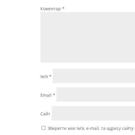
Коментар
*
Ім'я
*
Email
*
Сайт
Зберегти моє ім'я, e-mail, та адресу сайт