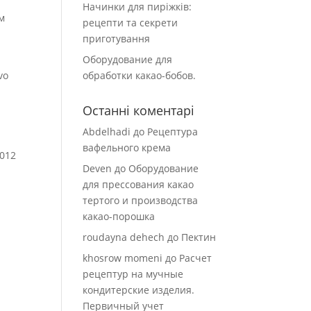
Начинки для пиріжків:
м
рецепти та секрети
приготування
Оборудование для
vo
обработки какао-бобов.
Останні коментарі
Abdelhadi
до
Рецептура
вафельного крема
2012
Deven
до
Оборудование
для прессования какао
тертого и производства
какао-порошка
roudayna dehech
до
Пектин
khosrow momeni
до
Расчет
рецептур на мучные
кондитерские изделия.
Первичный учет