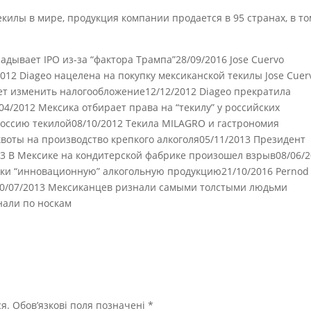
килы в мире, продукция компании продается в 95 странах, в то
ладывает IPO из-за “фактора Трампа”28/09/2016 Jose Cuervo
012 Diageo нацелена на покупку мексиканской текилы Jose Cuer
ует изменить налогообложение12/12/2012 Diageo прекратила
04/2012 Мексика отбирает права на “текилу” у российских
Россию текилой08/10/2012 Текила MILAGRO и гастрономия
воты на производство крепкого алкоголя05/11/2013 Президент
13 В Мексике на кондитерской фабрике произошел взрыв08/06/
ки “инновационную” алкогольную продукцию21/10/2016 Pernod
и10/07/2013 Мексиканцев ризнали самыми толстыми людьми
нали по носкам
я.
Обов’язкові поля позначені
*