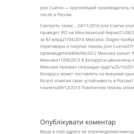
Jose Cuervo — крупнейший производитель те
числе в России.
Смотреть также …24/11/2016 Jose Cuervo отк
проведет IPO на Мексиканской бирже21/08/2
за $3 млрд21/04/2016 Мексика: Diageo проб
переговоры о покупке текилы Jose Cuervo27/
производителей04/06/2012 Мексика зальет 
Мексики17/09/2013 В Белорусси увеличены к
Мексики призвал сограждан худеть25/10/20
Беларусь может поставлять на внешние рын
Ricard отметил свою устойчивость в Росси
планеты09/12/2013 Похитителя текилы опоз
Опублікувати коментар
Ваша e-mail адреса не оприлюднюватиметьс