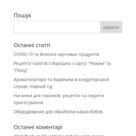
Пошук
Останні статті
COVID-19 та безпека харчових продуктів
Рецепти галетів з борошна І сорту: “Режим” та
“Похід”
Ароматизатори та барвники в кондитерській
справі: повний гід
Начинки для пиріжків: рецепти та секрети
приготування
Оборудование для обработки какао-бобов.
Останні коментарі