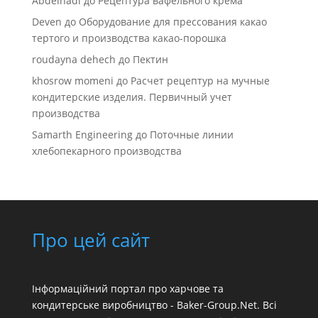
Abdelhadi
до
Рецептура вафельного крема
Deven
до
Оборудование для прессования какао
тертого и производства какао-порошка
roudayna dehech
до
Пектин
khosrow momeni
до
Расчет рецептур на мучные
кондитерские изделия. Первичный учет
производства
Samarth Engineering
до
Поточные линии
хлебопекарного производства
Про цей сайт
Інформаційний портал про харчове та
кондитерське виробництво - Baker-Group.Net. Всі