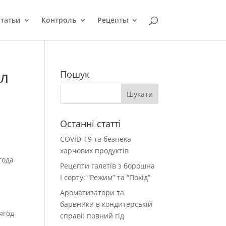
татьи
Контроль
Рецепты
ел
Пошук
Останні статті
COVID-19 та безпека
харчових продуктів
года
Рецепти галетів з борошна
І сорту: “Режим” та “Похід”
Ароматизатори та
барвники в кондитерській
ягод
справі: повний гід