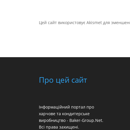
Цей сайт використовує Akismet для зменшен
Про цей сайт
Інформаційний портал про
харчове та кондитерське
виробництво - Baker-Group.Net.
Всі права захищені.