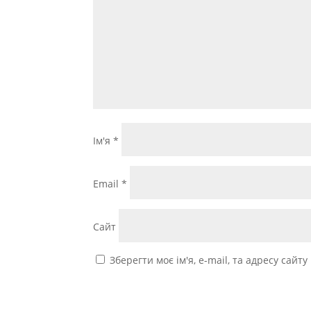
Ім'я
*
Email
*
Сайт
Зберегти моє ім'я, e-mail, та адресу сайт