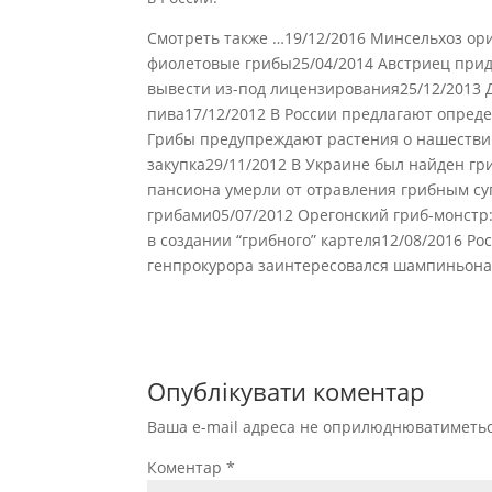
Смотреть также …19/12/2016 Минсельхоз ор
фиолетовые грибы25/04/2014 Австриец приду
вывести из-под лицензирования25/12/2013
пива17/12/2012 В России предлагают опреде
Грибы предупреждают растения о нашестви
закупка29/11/2012 В Украине был найден г
пансиона умерли от отравления грибным суп
грибами05/07/2012 Орегонский гриб-монстр
в создании “грибного” картеля12/08/2016 Ро
генпрокурора заинтересовался шампиньон
Опублікувати коментар
Ваша e-mail адреса не оприлюднюватиметьс
Коментар
*