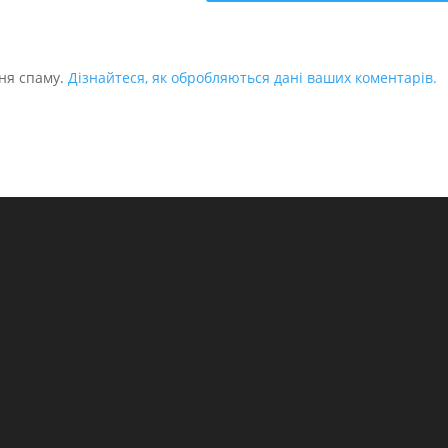
ня спаму.
Дізнайтеся, як обробляються дані ваших коментарів.