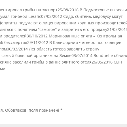
иентировал грибы на экспорт25/08/2016 В Подмосковье выросл
мал грибной шнапс07/03/2012 Сидр, сбитень, медовуху могут
 Депутаты подумают о лицензировании крупных производителе
литься с понятием “самогон” и запретить его продажу21/05/201
и вредителей30/10/2012 Маринованные опята – Контрольная
риб бессмертия29/11/2012 В Калифорнии четверо постояльцев
ом06/03/2014 Ленобласть готова завалить страну
: самый большой организм на Земле03/07/2014 Bonduelle обвин
ссияне засолили грибы в ванне элитного отеля26/05/2016 Сын
ами
я.
Обов’язкові поля позначені
*