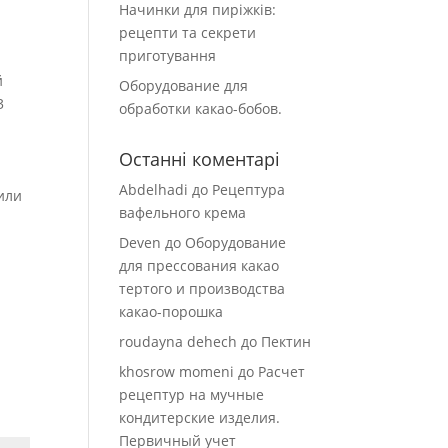
Начинки для пиріжків:
рецепти та секрети
и
приготування
й
Оборудование для
3
обработки какао-бобов.
Останні коментарі
Abdelhadi
до
Рецептура
или
вафельного крема
Deven
до
Оборудование
для прессования какао
тертого и производства
какао-порошка
roudayna dehech
до
Пектин
khosrow momeni
до
Расчет
рецептур на мучные
кондитерские изделия.
Первичный учет