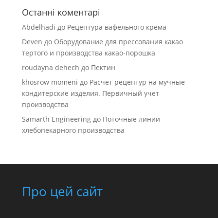
Останні коментарі
Abdelhadi
до
Рецептура вафельного крема
Deven
до
Оборудование для прессования какао
тертого и производства какао-порошка
roudayna dehech
до
Пектин
khosrow momeni
до
Расчет рецептур на мучные
кондитерские изделия. Первичный учет
производства
Samarth Engineering
до
Поточные линии
хлебопекарного производства
Про цей сайт