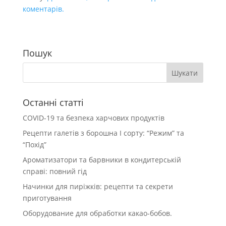
коментарів.
Пошук
Останні статті
COVID-19 та безпека харчових продуктів
Рецепти галетів з борошна І сорту: “Режим” та
“Похід”
Ароматизатори та барвники в кондитерській
справі: повний гід
Начинки для пиріжків: рецепти та секрети
приготування
Оборудование для обработки какао-бобов.