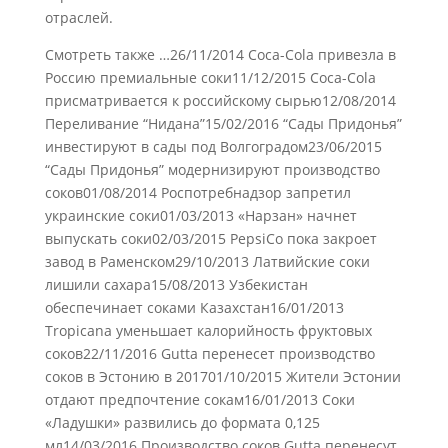
отраслей.
Смотреть также …26/11/2014 Coca-Cola привезла в
Россию премиальные соки11/12/2015 Coca-Cola
присматривается к российскому сырью12/08/2014
Переливание “Нидана”15/02/2016 “Сады Придонья”
инвестируют в сады под Волгоградом23/06/2015
“Сады Придонья” модернизируют производство
соков01/08/2014 Роспотребнадзор запретил
украинские соки01/03/2013 «Нарзан» начнет
выпускать соки02/03/2015 PepsiCo пока закроет
завод в Раменском29/10/2013 Латвийские соки
лишили сахара15/08/2013 Узбекистан
обеспечинает соками Казахстан16/01/2013
Tropicana уменьшает калорийность фруктовых
соков22/11/2016 Gutta перенесет производство
соков в Эстонию в 201701/10/2015 Жители Эстонии
отдают предпочтение сокам16/01/2013 Соки
«Ладушки» развились до формата 0,125
мл14/03/2016 Производство соков Gutta перенесут