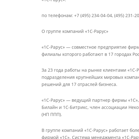
по телефонам: +7 (495) 234-04-04, (495) 231-2
О группе компаний «1С-Рарус»
«1С-Рарус» — совместное предприятие фирм «
филиалы которого работают в 17 городах Ро
За 23 года работы на рынке клиентами «1С-Р
подразделения крупнейших мировых компан
решений для 17 отраслей бизнеса.
«1С-Рарус» — ведущий партнер фирмы «1С»,
Билайн и 1С-Битрикс, член ассоциации Не
(НП ППП).
В группе компаний «1С-Рарус» работает бол
фирмой «1С». Система менеджмента «1С-Рару