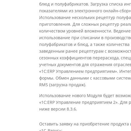
блюд и полуфабрикатов. Загрузка списка ин
показателями из электронного онлайн-сборн
Использование нескольких рецептур полуфа
приготовления. Для сложных рецептур реал
количеством уровней вложенности. Ведение
использование при списании в производств
полуфабрикатов и блюд, а также количества
заведенным ранее рецептурам с возможност
сезонных коэффициентов перерасхода, спец
учетных документов для отражения отрасле
«1С:ERP Управлением предприятием». Интег
формы. Обмен данными с кассовыми системами
RMS (загрузка продаж).
Использование нового Модуля будет возмо
«1С:ERP Управление предприятием 2». Для 
ниже версии 8.3.6.
Оставить заявку на приобретение продукт
«1С-Рарус»: