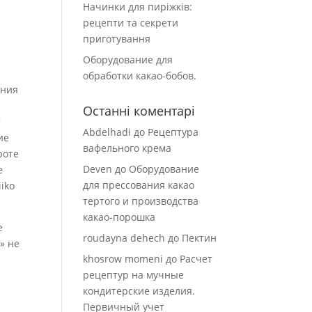
Начинки для пиріжків:
рецепти та секрети
приготування
Оборудование для
обработки какао-бобов.
ения
Останні коментарі
т
Abdelhadi
до
Рецептура
ие
вафельного крема
роте
Deven
до
Оборудование
е
для прессования какао
iko
тертого и производства
какао-порошка
е
roudayna dehech
до
Пектин
» не
khosrow momeni
до
Расчет
рецептур на мучные
кондитерские изделия.
Первичный учет