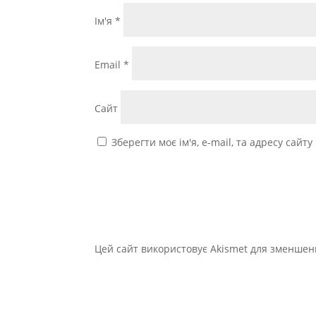
Ім'я
*
Email
*
Сайт
Зберегти моє ім'я, e-mail, та адресу сайт
Цей сайт використовує Akismet для зменшен