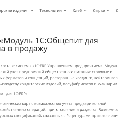
ерcкие изделия
Технологии
Хлеб
Сырье
С
 «Модуль 1С:Общепит для
ла в продажу
в составе системы «1С:ERP Управлением предприятием». Модул
рский учет предприятий общественного питания: столовые и
ых форматов и концепций, ресторанные холдинги, кейтеринго
изводству кондитерских изделий, полуфабрикатов и кулинарии
ит для 1С:ERP»:
ологических карт с возможностью учета предварительной
озяйственных операций: приготовление и разделка. Возможно
сурсных спецификаций, связанных с Рецептурами приготовлени