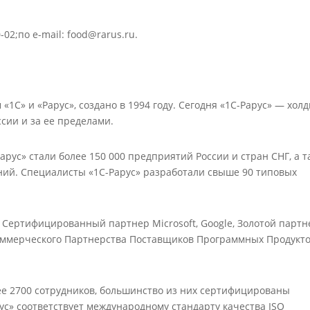
0-02;по e-mail:
food@rarus.ru
.
1С» и «Рарус», создано в 1994 году. Сегодня «1С-Рарус» — холд
ссии и за ее пределами.
арус» стали более 150 000 предприятий России и стран СНГ, а т
ий. Специалисты «1С-Рарус» разработали свыше 90 типовых
 Сертифицированный партнер Microsoft, Google, Золотой партн
коммерческого Партнерства Поставщиков Программных Продукт
ее 2700 сотрудников, большинство из них сертифицированы
с» соответствует международному стандарту качества ISO