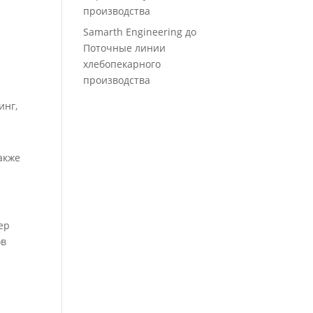
производства
Samarth Engineering
до
Поточные линии
хлебопекарного
производства
инг,
акже
ер
ов