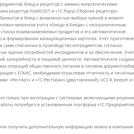
гредиентов, блюд и рецептур с химико-энергетическими
ика рецептур FoodCOST и «1С-Рарус:Сборник рецептур».
брикатов и блюд с возможностью выбора нужной в момент
изован механизм учета «блюдо в блюде» с неограниченным
 списка взаимозаменяемых продуктов и его автоматическое
о и формировании калькуляционных карточек. Учет приготовл
 и сумм списанных в производство ингредиентов, согласно
ью оценки потребностей ингредиентов и их обеспечения. Уче
ий, калорийности и пищевой ценности. Автоматическое создан
вых операций общественного питания в типовом документообо
рация с ЕГАИС, необходимая отраслевая отчетность и печатны
: «РестАрт» и «1С:Ресторан» (двусторонний), UCS R_Keeper и i
жно только при интеграции с системами, включающими решени
работы потребуется установленная платформа «1С:Предприятие
а или получить дополнительную информацию можно в компании