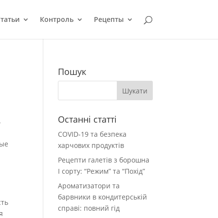
татьи
Контроль
Рецепты
Пошук
Останні статті
ь
COVID-19 та безпека
вые
харчових продуктів
.
Рецепти галетів з борошна
І сорту: “Режим” та “Похід”
Ароматизатори та
барвники в кондитерській
сть
справі: повний гід
я