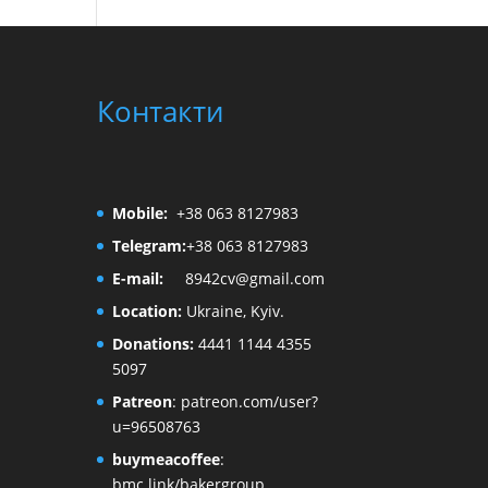
Контакти
Mobile:
+38 063 8127983
Telegram:
+38 063 8127983
E-mail:
8942cv@gmail.com
Location:
Ukraine, Kyiv.
Donations:
4441 1144 4355
5097
Patreon
:
patreon.com/user?
u=96508763
buymeacoffee
:
bmc.link/bakergroup