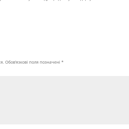
я.
Обов’язкові поля позначені
*