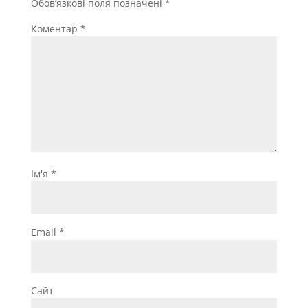
Обов’язкові поля позначені
*
Коментар
*
Ім'я
*
Email
*
Сайт