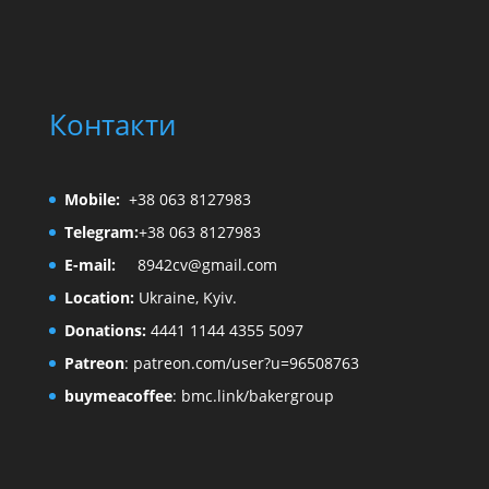
Контакти
Mobile:
+38 063 8127983
Telegram:
+38 063 8127983
E-mail:
8942cv@gmail.com
Location:
Ukraine, Kyiv.
Donations:
4441 1144 4355 5097
Patreon
:
patreon.com/user?u=96508763
buymeacoffee
:
bmc.link/bakergroup