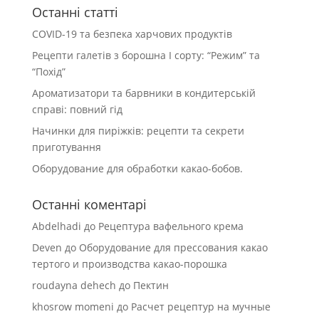
Останні статті
COVID-19 та безпека харчових продуктів
Рецепти галетів з борошна І сорту: “Режим” та
“Похід”
Ароматизатори та барвники в кондитерській
справі: повний гід
Начинки для пиріжків: рецепти та секрети
приготування
Оборудование для обработки какао-бобов.
Останні коментарі
Abdelhadi
до
Рецептура вафельного крема
Deven
до
Оборудование для прессования какао
тертого и производства какао-порошка
roudayna dehech
до
Пектин
khosrow momeni
до
Расчет рецептур на мучные