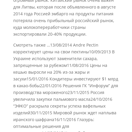
огромный рынок. Китайский рынок очень важен
для Литвы, которая после объявленного в августе
2014 года Россией эмбарго на продукты питания
потеряла очень прибыльный российский рынок,
куда молокопереработчики страны
экспортировали 20-40% продукции.
Смотреть также …13/08/2014 Andre Pectin
корректирует цены на свои пектины10/09/2013 В
Украине используют заменители сахара,
запрещенные за рубежом11/08/2016 Цены на
кешью выросли на 20% из-за жары и
засухи15/01/2016 Кондитеры инвестируют $1 млрд
в какао-бобы22/01/2016 Решения ГК “Инфорум” для
производства мороженого23/11/2015 Россия
увеличила закупки пальмового масла24/10/2016
“ЭФКО” раскрыла секреты успеха вафельных
изделий30/11/2015 Мировой рынок ждет наплыва
иранского шафрана16/11/2016 Глазурь:
оптимальные решения для