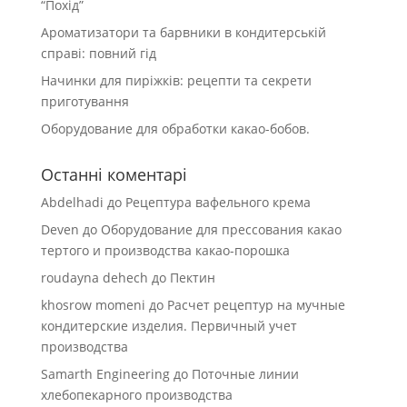
“Похід”
Ароматизатори та барвники в кондитерській
справі: повний гід
Начинки для пиріжків: рецепти та секрети
приготування
Оборудование для обработки какао-бобов.
Останні коментарі
Abdelhadi
до
Рецептура вафельного крема
Deven
до
Оборудование для прессования какао
тертого и производства какао-порошка
roudayna dehech
до
Пектин
khosrow momeni
до
Расчет рецептур на мучные
кондитерские изделия. Первичный учет
производства
Samarth Engineering
до
Поточные линии
хлебопекарного производства