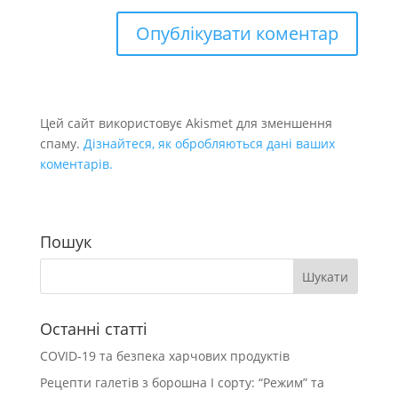
Цей сайт використовує Akismet для зменшення
спаму.
Дізнайтеся, як обробляються дані ваших
коментарів.
Пошук
Останні статті
COVID-19 та безпека харчових продуктів
Рецепти галетів з борошна І сорту: “Режим” та