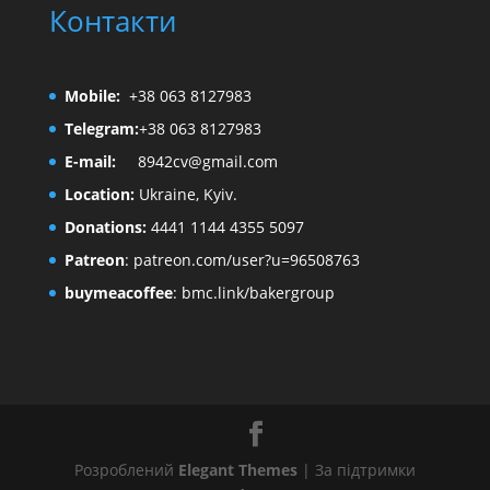
Контакти
Mobile:
+38 063 8127983
Telegram:
+38 063 8127983
E-mail:
8942cv@gmail.com
Location:
Ukraine, Kyiv.
Donations:
4441 1144 4355 5097
Patreon
:
patreon.com/user?u=96508763
buymeacoffee
:
bmc.link/bakergroup
Розроблений
Elegant Themes
| За підтримки