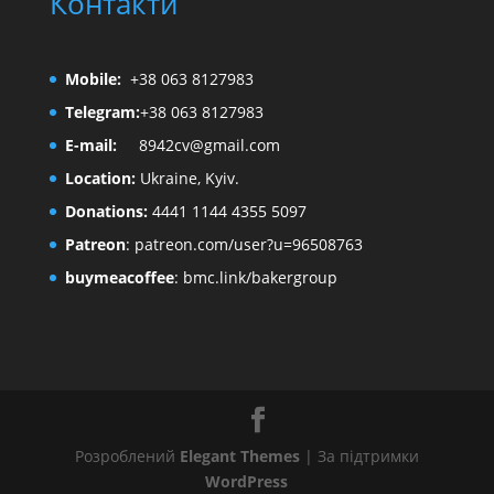
Контакти
Mobile:
+38 063 8127983
Telegram:
+38 063 8127983
E-mail:
8942cv@gmail.com
Location:
Ukraine, Kyiv.
Donations:
4441 1144 4355 5097
Patreon
:
patreon.com/user?u=96508763
buymeacoffee
:
bmc.link/bakergroup
Розроблений
Elegant Themes
| За підтримки
WordPress