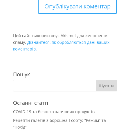
Цей сайт використовує Akismet для зменшення
спаму.
Дізнайтеся, як обробляються дані ваших
коментарів.
Пошук
Останні статті
COVID-19 та безпека харчових продуктів
Рецепти галетів з борошна І сорту: “Режим” та
“Похід”