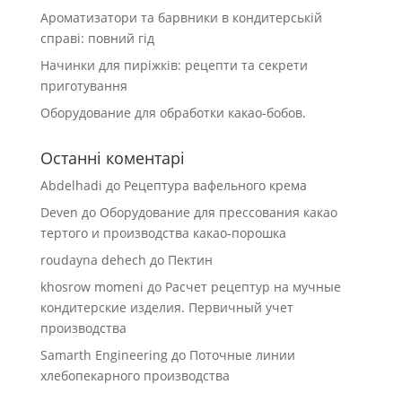
Ароматизатори та барвники в кондитерській
справі: повний гід
Начинки для пиріжків: рецепти та секрети
приготування
Оборудование для обработки какао-бобов.
Останні коментарі
Abdelhadi
до
Рецептура вафельного крема
Deven
до
Оборудование для прессования какао
тертого и производства какао-порошка
roudayna dehech
до
Пектин
khosrow momeni
до
Расчет рецептур на мучные
кондитерские изделия. Первичный учет
производства
Samarth Engineering
до
Поточные линии
хлебопекарного производства