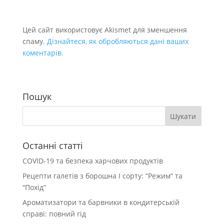
Цей сайт використовує Akismet для зменшення
спаму.
Дізнайтеся, як обробляються дані ваших
коментарів.
Пошук
Останні статті
COVID-19 та безпека харчових продуктів
Рецепти галетів з борошна І сорту: “Режим” та
“Похід”
Ароматизатори та барвники в кондитерській
справі: повний гід