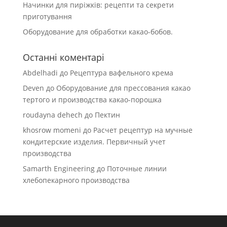
Начинки для пиріжків: рецепти та секрети
приготування
Оборудование для обработки какао-бобов.
Останні коментарі
Abdelhadi
до
Рецептура вафельного крема
Deven
до
Оборудование для прессования какао
тертого и производства какао-порошка
roudayna dehech
до
Пектин
khosrow momeni
до
Расчет рецептур на мучные
кондитерские изделия. Первичный учет
производства
Samarth Engineering
до
Поточные линии
хлебопекарного производства