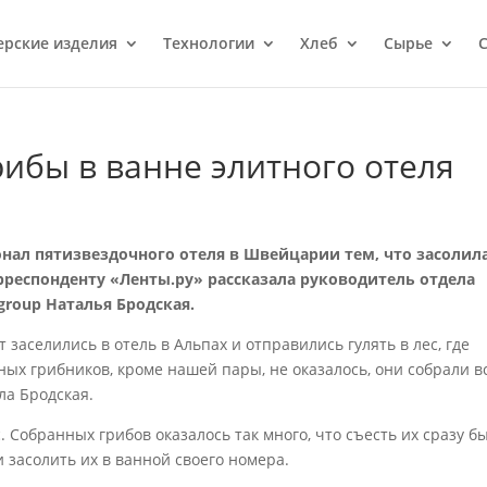
ерcкие изделия
Технологии
Хлеб
Сырье
С
рибы в ванне элитного отеля
онал пятизвездочного отеля в Швейцарии тем, что засолил
орреспонденту «Ленты.ру» рассказала руководитель отдела
roup Наталья Бродская.
т заселились в отель в Альпах и отправились гулять в лес, где
иных грибников, кроме нашей пары, не оказалось, они собрали вс
ла Бродская.
. Собранных грибов оказалось так много, что съесть их сразу б
засолить их в ванной своего номера.