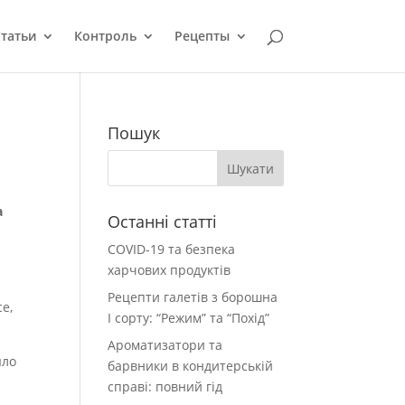
татьи
Контроль
Рецепты
Пошук
а
Останні статті
COVID-19 та безпека
харчових продуктів
Рецепти галетів з борошна
е,
І сорту: “Режим” та “Похід”
Ароматизатори та
ыло
барвники в кондитерській
справі: повний гід