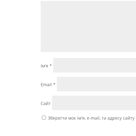
Ім'я
*
Email
*
Сайт
Зберегти моє ім'я, e-mail, та адресу сайт