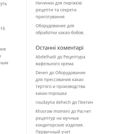
Начинки для пиріжків:
нуть
рецепти та секрети
приготування
Оборудование для
016
обработки какао-бобов.
Останні коментарі
яне
в
Abdelhadi
до
Рецептура
вным
вафельного крема
Deven
до
Оборудование
для прессования какао
тертого и производства
какао-порошка
roudayna dehech
до
Пектин
khosrow momeni
до
Расчет
рецептур на мучные
кондитерские изделия.
Первичный учет