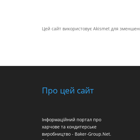
Цей сайт використовує Akismet для зменшен
Про цей сайт
Інформаційний портал про
харчове та кондитерське
виробництво - Baker-Group.Net.