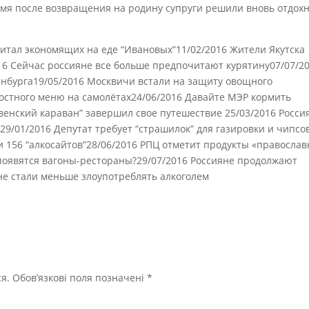
емя после возвращения на родину супруги решили вновь отдох
итал экономящих на еде “Ивановых”11/02/2016 Жители Якутска
16 Сейчас россияне все больше предпочитают курятину07/07/2
нбурга19/05/2016 Москвичи встали на защиту овощного
остного меню на самолётах24/06/2016 Давайте МЭР кормить
твенский караван” завершил свое путешествие 25/03/2016 Росси
9/01/2016 Депутат требует “страшилок” для газировки и чипсо
ли 156 “алкосайтов”28/06/2016 РПЦ отметит продукты «правосла
 появятся вагоны-рестораны?29/07/2016 Россияне продолжают
не стали меньше злоупотреблять алкоголем
я.
Обов’язкові поля позначені
*