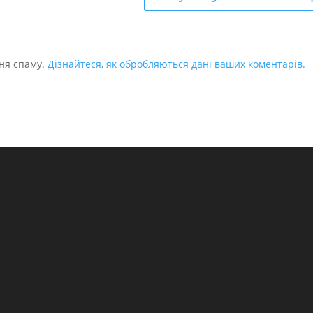
ня спаму.
Дізнайтеся, як обробляються дані ваших коментарів.