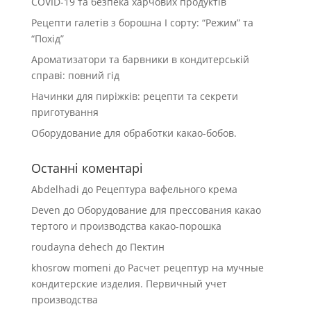
COVID-19 та безпека харчових продуктів
Рецепти галетів з борошна І сорту: “Режим” та
“Похід”
Ароматизатори та барвники в кондитерській
справі: повний гід
Начинки для пиріжків: рецепти та секрети
приготування
Оборудование для обработки какао-бобов.
Останні коментарі
Abdelhadi
до
Рецептура вафельного крема
Deven
до
Оборудование для прессования какао
тертого и производства какао-порошка
roudayna dehech
до
Пектин
khosrow momeni
до
Расчет рецептур на мучные
кондитерские изделия. Первичный учет
производства