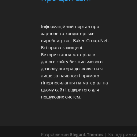
Інформаційний портал про
харчове та кондитерське
виробництво - Baker-Group.Net.
Всі права захищені.
Використання матеріалів
даного сайту без письмового
дозволу автора дозволяється
лише за наявності прямого
гіперпосилання на матеріал на
цьому сайті, відкритого для
пошукових систем.
Розроблений
Elegant Themes
| За підтримк