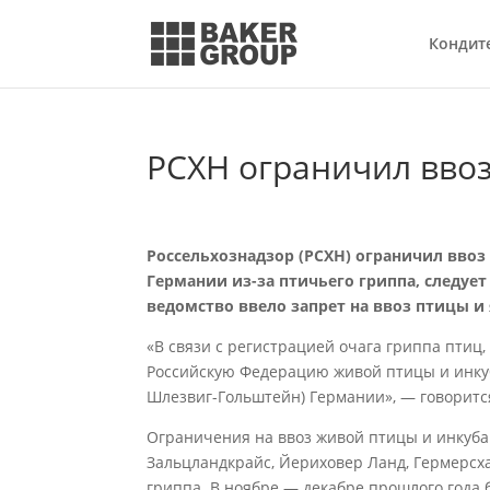
Кондит
РСХН ограничил вво
Россельхознадзор (РСХН) ограничил вво
Германии из-за птичьего гриппа, следует
ведомство ввело запрет на ввоз птицы и
«В связи с регистрацией очага гриппа птиц,
Российскую Федерацию живой птицы и инку
Шлезвиг-Гольштейн) Германии», — говоритс
Ограничения на ввоз живой птицы и инкуба
Зальцландкрайс, Йериховер Ланд, Гермерсх
гриппа. В ноябре — декабре прошлого года б