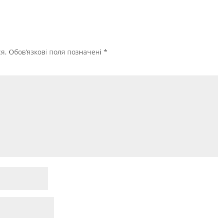
я.
Обов’язкові поля позначені
*