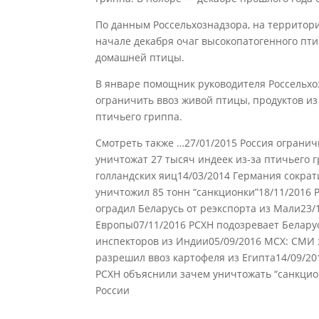
По данным Россельхознадзора, на территор
начале декабря очаг высокопатогенного пт
домашней птицы.
В январе помощник руководителя Россельхоз
ограничить ввоз живой птицы, продуктов из
птичьего гриппа.
Смотреть также …27/01/2015 Россия огранич
уничтожат 27 тысяч индеек из-за птичьего 
голландских яиц14/03/2014 Германия сократ
уничтожил 85 тонн “санкционки”18/11/2016 
оградил Беларусь от реэкспорта из Мали23/
Европы07/11/2016 РСХН подозревает Беларус
инспекторов из Индии05/09/2016 МСХ: СМИ 
разрешил ввоз картофеля из Египта14/09/20
РСХН объяснили зачем уничтожать “санкцио
России