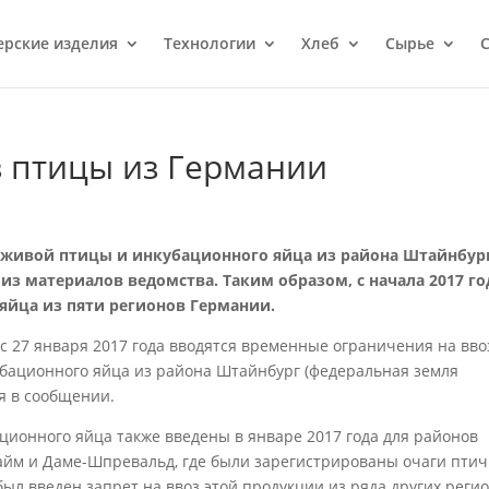
ерcкие изделия
Технологии
Хлеб
Сырье
С
з птицы из Германии
з живой птицы и инкубационного яйца из района Штайнбур
 из материалов ведомства. Таким образом, с начала 2017 го
 яйца из пяти регионов Германии.
 с 27 января 2017 года вводятся временные ограничения на вво
бационного яйца из района Штайнбург (федеральная земля
я в сообщении.
ционного яйца также введены в январе 2017 года для районов
айм и Даме-Шпревальд, где были зарегистрированы очаги птич
ыл введен запрет на ввоз этой продукции из ряда других регио