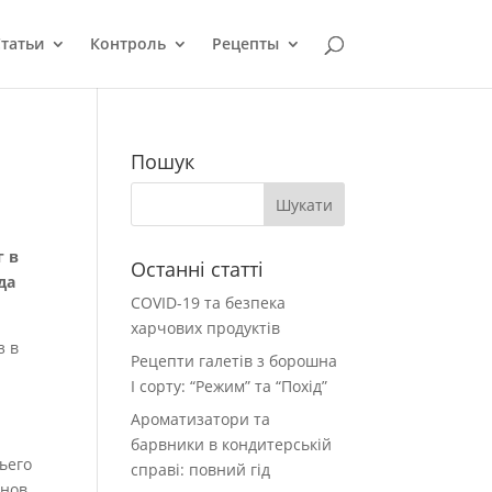
татьи
Контроль
Рецепты
Пошук
г в
Останні статті
да
COVID-19 та безпека
харчових продуктів
з в
Рецепти галетів з борошна
І сорту: “Режим” та “Похід”
Ароматизатори та
барвники в кондитерській
ьего
справі: повний гід
нов.