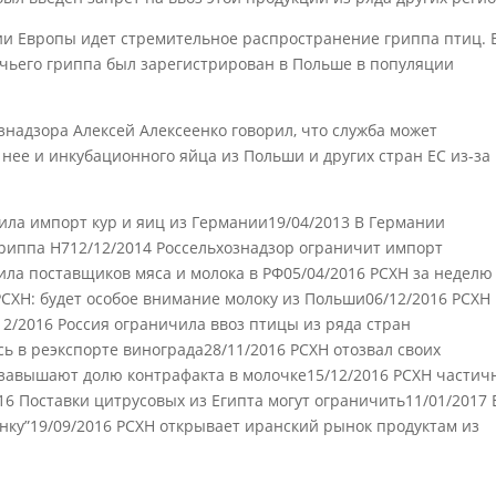
ии Европы идет стремительное распространение гриппа птиц. 
ичьего гриппа был зарегистрирован в Польше в популяции
надзора Алексей Алексеенко говорил, что служба может
 нее и инкубационного яйца из Польши и других стран ЕС из-за
ила импорт кур и яиц из Германии19/04/2013 В Германии
гриппа H712/12/2014 Россельхознадзор ограничит импорт
ила поставщиков мяса и молока в РФ05/04/2016 РСХН за неделю
РСХН: будет особое внимание молоку из Польши06/12/2016 РСХН
12/2016 Россия ограничила ввоз птицы из ряда стран
ь в реэкспорте винограда28/11/2016 РСХН отозвал своих
завышают долю контрафакта в молочке15/12/2016 РСХН частич
16 Поставки цитрусовых из Египта могут ограничить11/01/2017 
нку”19/09/2016 РСХН открывает иранский рынок продуктам из