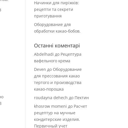
Начинки для пиріжків:
рецепти та секрети
В
приготування
Оборудование для
обработки какао-бобов.
Останні коментарі
Abdelhadi
до
Рецептура
вафельного крема
Deven
до
Оборудование
для прессования какао
тертого и производства
какао-порошка
но
roudayna dehech
до
Пектин
В
khosrow momeni
до
Расчет
рецептур на мучные
кондитерские изделия.
Первичный учет