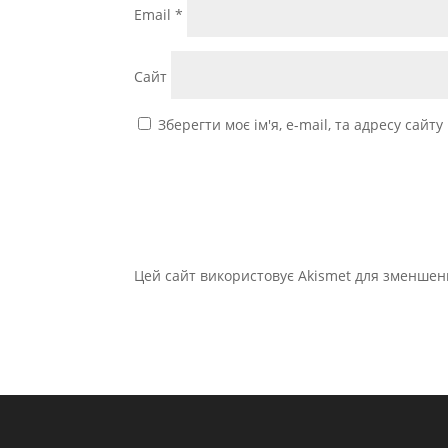
Email
*
Сайт
Зберегти моє ім'я, e-mail, та адресу сайт
Цей сайт використовує Akismet для зменшен