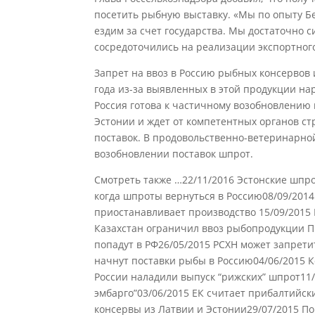
посетить рыбную выставку. «Мы по опыту Б
ездим за счет государства. Мы достаточно 
сосредоточились на реализации экспортного
Запрет на ввоз в Россию рыбных консервов 
года из-за выявленных в этой продукции на
Россия готова к частичному возобновлению
Эстонии и ждет от компетентных органов 
поставок. В продовольственно-ветеринарной
возобновлении поставок шпрот.
Смотреть также …22/11/2016 Эстонские шпр
когда шпроты вернуться в Россию08/09/2014 
приостанавливает производство 15/09/2015 
Казахстан ограничил ввоз рыбопродукции П
попадут в РФ26/05/2015 РСХН может запрет
начнут поставки рыбы в Россию04/06/2015 К
России наладили выпуск “рижских” шпрот11/
эмбарго”03/06/2015 ЕК считает прибалтийс
консервы из Латвии и Эстонии29/07/2015 По