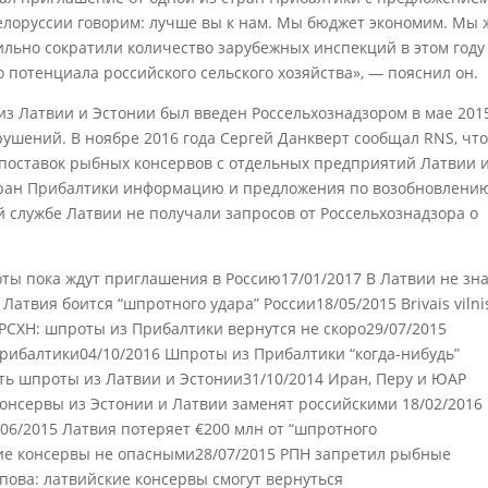
елоруссии говорим: лучше вы к нам. Мы бюджет экономим. Мы 
сильно сократили количество зарубежных инспекций в этом году
 потенциала российского сельского хозяйства», — пояснил он.
из Латвии и Эстонии был введен Россельхознадзором в мае 201
рушений. В ноябре 2016 года Сергей Данкверт сообщал RNS, чт
 поставок рыбных консервов с отдельных предприятий Латвии 
стран Прибалтики информацию и предложения по возобновлени
 службе Латвии не получали запросов от Россельхознадзора о
оты пока ждут приглашения в Россию17/01/2017 В Латвии не зн
Латвия боится “шпротного удара” России18/05/2015 Brivais vilni
РСХН: шпроты из Прибалтики вернутся не скоро29/07/2015
рибалтики04/10/2016 Шпроты из Прибалтики “когда-нибудь”
ить шпроты из Латвии и Эстонии31/10/2014 Иран, Перу и ЮАР
онсервы из Эстонии и Латвии заменят российскими 18/02/2016
06/2015 Латвия потеряет €200 млн от “шпротного
кие консервы не опасными28/07/2015 РПН запретил рыбные
пова: латвийские консервы смогут вернуться