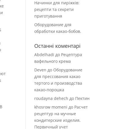
Начинки для пиріжків:
же
рецепти та секрети
 и
приготування
Оборудование для
5
обработки какао-бобов.
о
и
Останні коментарі
ю
Abdelhadi
до
Рецептура
вафельного крема
Deven
до
Оборудование
ают
для прессования какао
s
тертого и производства
какао-порошка
roudayna dehech
до
Пектин
 В
khosrow momeni
до
Расчет
рецептур на мучные
кондитерские изделия.
Первичный учет