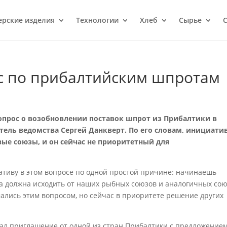
ерcкие изделия
Технологии
Хлеб
Сырье
С
с по прибалтийским шпротам
опрос о возобновлении поставок шпрот из Прибалтики в
тель ведомства Сергей Данкверт. По его словам, инициати
ые союзы, и он сейчас не приоритетный для
тиву в этом вопросе по одной простой причине: начинаешь
а должна исходить от наших рыбных союзов и аналогичных со
ались этим вопросом, но сейчас в приоритете решение других
чал приглашение от одной из стран Прибалтики с предложение