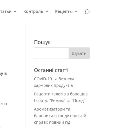
татьи
Контроль
Рецепты
Пошук
Останні статті
ву в
COVID-19 та безпека
харчових продуктів
Рецепти галетів з борошна
І сорту: “Режим” та “Похід”
юзов
Ароматизатори та
барвники в кондитерській
справі: повний гід
м