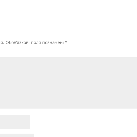
я.
Обов’язкові поля позначені
*