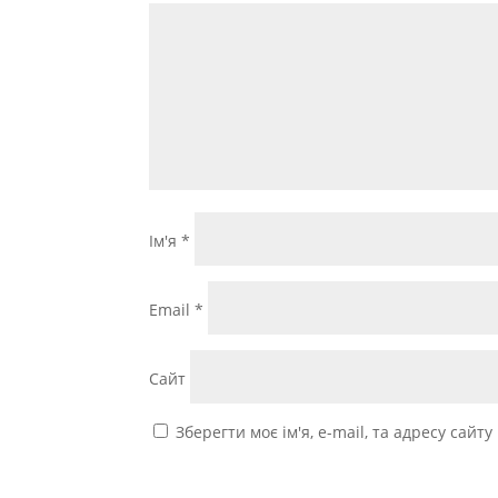
Ім'я
*
Email
*
Сайт
Зберегти моє ім'я, e-mail, та адресу сайт