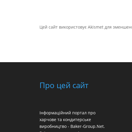
Цей сайт використовує Akismet для зменшен
Про цей сайт
Інформаційний портал про
харчове та кондитерське
виробництво - Baker-Group.Net.