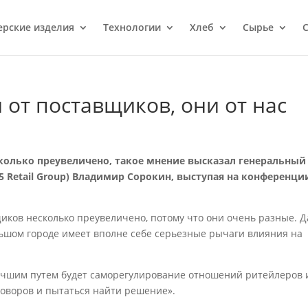
ерcкие изделия
Технологии
Хлеб
Сырье
С
 от поставщиков, они от нас
колько преувеличено, такое мнение высказал генеральный
5 Retail Group) Владимир Сорокин, выступая на конференци
иков несколько преувеличено, потому что они очень разные. 
ьшом городе имеет вполне себе серьезные рычаги влияния на
лучшим путем будет саморегулирование отношений ритейлеров 
говоров и пытаться найти решение».