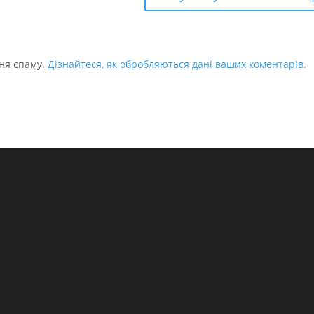
ня спаму.
Дізнайтеся, як обробляються дані ваших коментарів.