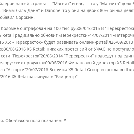
леров нашей страны — “Магнит” и нас, — то у “Магнита” доля 6
с “Вимм-биль-Данн” и Danone, то у они на двоих 80% рынка деля
добавил Сорокин.
в Коломне оштрафован на 100 тыс руб06/04/2015 В “Перекресток
Retail радикально обновит «Перекрестки»14/07/2014 «Пятероч
16 Х5: «Перекресток» будет развивать онлайн-ритейл26/09/2013
в30/08/2016 X5 Retail: никаких претензий от УФАС не поступал
 сети “Перекресток”20/06/2014 “Перекрестки” подведут под еди
белорусских продуктов09/06/2016 Финансовый директор Х5 Retai
ла “Ассорти”20/07/2016 Выручка X5 Retail Group выросла во II кв
/2016 Х5 Retai заглянула в “Райцентр”
я.
Обов’язкові поля позначені
*