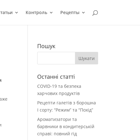
татьи
Контроль
Рецепты
Пошук
Останні статті
и
COVID-19 та безпека
харчових продуктів
Даже
Рецепти галетів з борошна
І сорту: “Режим” та “Похід”
Ароматизатори та
и
барвники в кондитерській
справі: повний гід