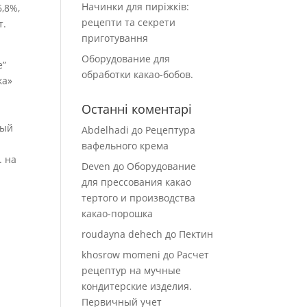
Начинки для пиріжків:
,8%,
рецепти та секрети
т.
приготування
Оборудование для
е”
обработки какао-бобов.
ка»
Останні коментарі
о
ный
Abdelhadi
до
Рецептура
l
вафельного крема
. на
Deven
до
Оборудование
для прессования какао
тертого и производства
какао-порошка
roudayna dehech
до
Пектин
khosrow momeni
до
Расчет
рецептур на мучные
кондитерские изделия.
Первичный учет