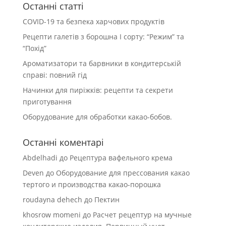
Останні статті
COVID-19 та безпека харчових продуктів
Рецепти галетів з борошна І сорту: “Режим” та
“Похід”
Ароматизатори та барвники в кондитерській
справі: повний гід
Начинки для пиріжків: рецепти та секрети
приготування
Оборудование для обработки какао-бобов.
Останні коментарі
Abdelhadi
до
Рецептура вафельного крема
Deven
до
Оборудование для прессования какао
тертого и производства какао-порошка
roudayna dehech
до
Пектин
khosrow momeni
до
Расчет рецептур на мучные